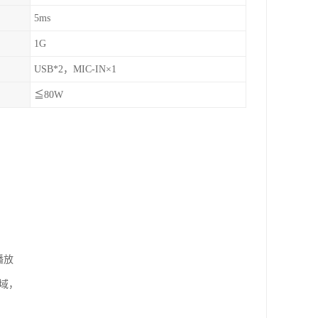
5ms
1G
USB*2，MIC-IN×1
≦80W
播放
域，