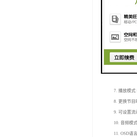
产品介绍：
1. 带过流
2. 内置2
3. 支持CF
4. 兼容记忆卡:
5. 兼容播放格
6. 时间显
7. 播放模
8. 更换节
9. 可设
10. 音频
11. OSD