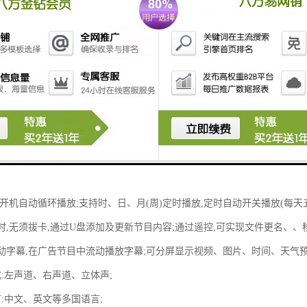
保护,静电保护电路,受外界干扰小;
G内存,多种款式可供选择;
卡播放加密功能;
CF\SD\USB2.0;
式:MP4(AVI、DIVX 、XVID);DVD(VOB、MPEG2);VCD(DAT、MPEG-1)
示功能:带万年历定时功能;
式:开机自动循环播放;支持时、日、月(周)定时播放,定时自动开关播放(每天
目时,无须拔卡,通过U盘添加及更新节目内容;通过遥控,可实现文件更名、、
置流动字幕,在广告节目中流动播放字幕;可分屏显示视频、图片、时间、天气
模式:左声道、右声道、立体声;
语言:中文、英文等多国语言;