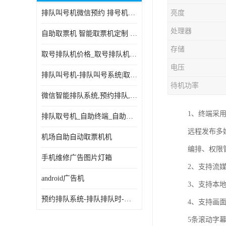
排队叫号机微信预约 排号机诊所 行政大厅营业厅取号机
亮度
电子白板
处理器
自助取票机 智能取票机定制 款式多样
自助服务终端
存储
取号排队机价格_取号排队机报价_取号排队机多少钱
台式查询机
电压
排队叫号机-排队叫号系统|取号机-液晶拼接屏-自助终端机
触摸查询机
待机功率
微信智能排队系统,预约排队,扫码排队,微信叫号
触控一体机
1、终端采用
排队取号机_自助终端_自助签到一体机 支持定做
查询一体机
远程发布多
机场自助自动取票机机
排队叫号机
编排、权限
手机维修广告图片灯箱
2、支持流媒
信息发布软件
android广告机
3、支持本
预约排队系统-排队排队时-排动排号系统和排队的使用方法
4、支持画
5条滚动字