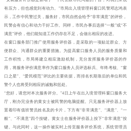
有压力，但也感觉到有动力。”市局出入境管理科窗口民警邓志鸿表
示，工作中民警过关，服务好，市民自然会给予“非常满意”的评价，
民警会有信心和动力干好工作。同样，市民办事后选择“一般”或“不
满意”评价，他们能知道工作仍存在不足，会做出相应的改进。
在窗口服务部门推广使用服务评价器，是采取的一项贴近群众、方
便群众、沟通群众的重要措施。为提高窗口服务人员的服务质量和
工作积性，市局将建立相应激励机制，充分发挥服务评价器的作
用，将服务评价满意率作为窗口服务人员评选标兵、年终考核、“窗
口之星”、“爱民模范”评比的主要依据，而排名长期靠后的单位和民
警个人也将受到相应的诫勉和惩处。
“您好，请您对本次服务评分。”4日上午在出入境管理科窗口服务大
厅，刚办完业务的黄女士被民警的电脑提醒。只见服务评价器上放
置着印有值班警员姓名及的卡片，下方有“非常满意”、“满意”、“一
般”、“不满意”四个按键。黄女士在服务评价器上按下“非常满意”按
键。与此同时，这一操作被实时上传至服务评价系统，系统管理员