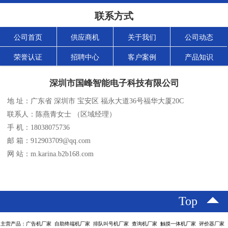
联系方式
公司首页
供应商机
关于我们
公司动态
荣誉认证
招聘中心
客户案例
产品知识
深圳市国峰智能电子科技有限公司
地 址：广东省 深圳市 宝安区 福永大道36号福华大厦20C
联系人：陈燕青女士 （区域经理）
手 机：18038075736
邮 箱：912903709@qq.com
网 站：m.karina.b2b168.com
Top
主营产品：广告机厂家 自助终端机厂家 排队叫号机厂家 查询机厂家 触摸一体机厂家 评价器厂家