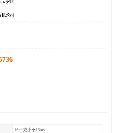
市宝安区
端机公司
5736
16ms或小于16ms