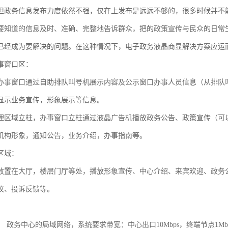
但政务信息发布力度依然不强，仅在上发布是远远不够的，很多时候并不
要知道的信息及时、准确、完整地告诉群众，把的政策宣传与民众的日常
已经成为要解决的问题。在这种情况下，电子政务液晶商显解决方案应运
事窗口区：
办事窗口通过自助排队叫号机展示内容及公示窗口办事人员信息（从排队
显示业务宣传，形象展示等信息。
理区域立柱，办事窗口立柱通过液晶广告机播放政务公告、政策宣传（可
机构形象，通知公告，业务介绍，办事指南等。
区域：
放置在大厅，楼层门厅等处，播放形象宣传、中心介绍、来宾欢迎、政务
议、投诉反馈等。
台： 政务中心的局域网络，系统要求带宽：中心出口10Mbps，终端节点1Mbp