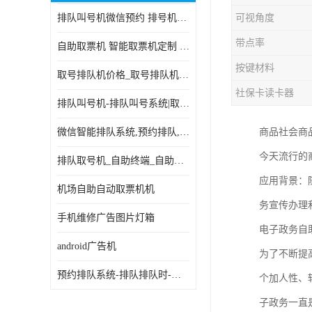
排队叫号机微信预约 排号机诊所 行政大厅营业厅取号机
可视角度
电子白板
带点率
自助取票机 智能取票机定制 款式多样
自助服务终端
按键材料
取号排队机价格_取号排队机报价_取号排队机多少钱
台式查询机
社保卡读卡器
排队叫号机-排队叫号系统|取号机-液晶拼接屏-自助终端机
触摸查询机
微信智能排队系统,预约排队,扫码排队,微信叫号
商品社会商
触控一体机
今天流行的
排队取号机_自助终端_自助签到一体机 支持定做
查询一体机
应用背景：
机场自助自动取票机机
排队叫号机
务宣传办理
手机维修广告图片灯箱
电子政务自
信息发布软件
android广告机
为了不断提
预约排队系统-排队排队时-排动排号系统和排队的使用方法
个加人性、
子政务一直