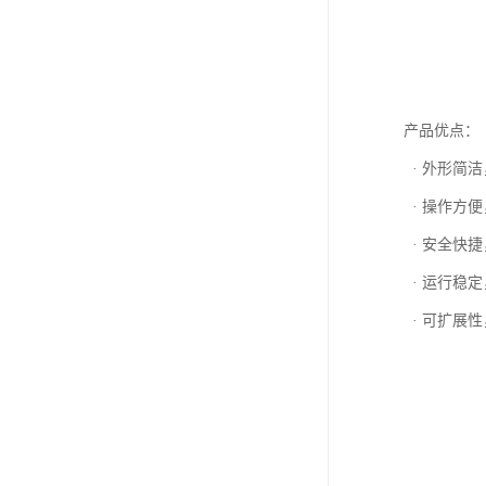
产品优点：
· 外形简
· 操作方
· 安全快
· 运行稳
· 可扩展