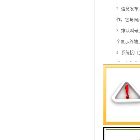
2. 信息
作。它与网
3. 排队
个显示终端
4. 系统
况，与信息
5. 管理
据权限可设
6. 办事
拟叫号器”