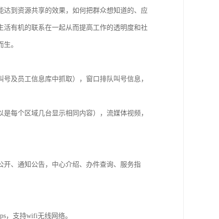
能达到资源共享的效果，如何把群众想知道的、应
生活有机的联系在一起从而提高工作的透明度和社
而生。
叫号及员工信息库中抓取），窗口排队叫号信息，
以是每个区域几台显示相同内容），流媒体视频，
公开、通知公告，中心介绍、办件查询、服务指
s，支持wifi无线网络。