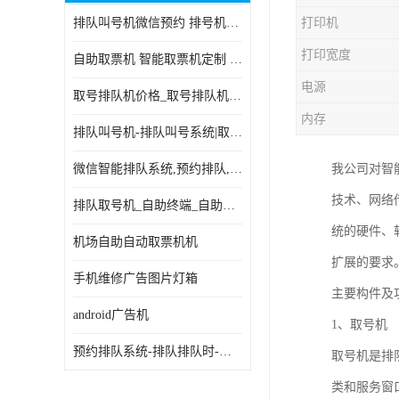
排队叫号机微信预约 排号机诊所 行政大厅营业厅取号机
打印机
电子白板
打印宽度
自助取票机 智能取票机定制 款式多样
自助服务终端
电源
取号排队机价格_取号排队机报价_取号排队机多少钱
台式查询机
内存
排队叫号机-排队叫号系统|取号机-液晶拼接屏-自助终端机
触摸查询机
微信智能排队系统,预约排队,扫码排队,微信叫号
我公司对智
触控一体机
技术、网络
排队取号机_自助终端_自助签到一体机 支持定做
查询一体机
统的硬件、
机场自助自动取票机机
排队叫号机
扩展的要求
手机维修广告图片灯箱
主要构件及
信息发布软件
android广告机
1、取号机
预约排队系统-排队排队时-排动排号系统和排队的使用方法
取号机是排
类和服务窗