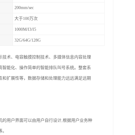
200mm/sec
大于100万次
1000M/I3/I5
32G/64G/128G
示技术、电容触摸控制技术、多媒体信息内容处理
高智能化、操作简单的智能排队叫号系统。整套系
性和扩展性等，数据存储和处理能力远远满足远期
机的用户界面可以由用户自行设计,根据用户业务种
等。