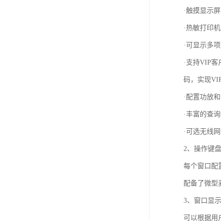
·触摸显示屏
·热敏打印
·可显示多
·支持VI
码，实现VI
·配置功放
·丰富的查
·可选无线
2、操作键盘
每个窗口配
配备了微型
3、窗口显
可以根据用