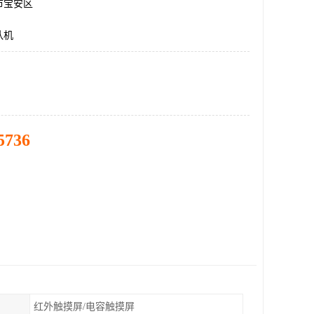
市宝安区
队机
5736
红外触摸屏/电容触摸屏