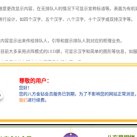
随意更改显示内容，在无排队人的情况下可显示宣称标语等。表面为有机
进行设计，如四个汉字、五个汉字、八个汉字、十个汉字或双排汉字等。
叫内容显示出来传给排队人，引导和提示排队人到对应的柜理业务。
屏目前大多采用点阵模式的LED屏，可显示汉字和简单的图形等信息，如
动态显示当前办理业务的顾客号和服务窗口号。
屏的大小、显示内容可由用户自行设计。
制连接器
柜员显示屏、操作键盘供电和连接，特设计了通讯控制连接器，主要提供
，不受地域限制，体积小，方便安装，可选装无线模块，实现与取号机无