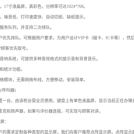
，17寸液晶屏，真彩色，分辨率可达1024*768。
机，噪音低、打印速度快、自动切纸、缺纸提示。
项服务队列，并支持二次排队。
P客户优先排队。可根据用户要求，为用户设计VIP卡（磁卡、IC卡等），然
P顾客优先取号。
和音响系统，可提供多种音效格式的提示音和背景音乐。
询和统计功能。
网络模块，无需网络布线，方便移动，安装简单。
(呼叫器)
置一台，由该柜台营业员使用，键盘上有单色液晶屏，显示当前正在办理
麦克和扬声器，如果与评价器连接，可实现与顾客对讲。
示屏：
户的需求定制各种类型的显示屏，我们向客户推荐点阵显示屏。点阵显示