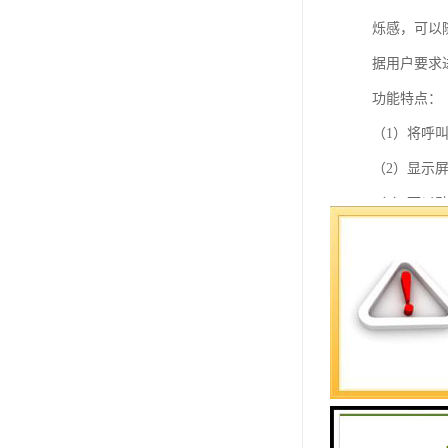
烁感，可以
据用户要求
功能特点：
（1）将呼
（2）显示
（3）可以
（4）显示
４、通讯控
为了方便给
可以立使用