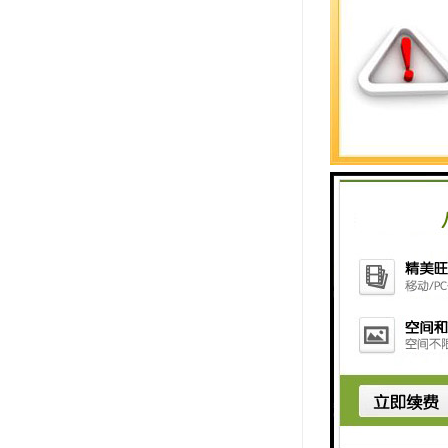
排队机系
l 产品优
于各部门
便实用，
l 技术优
研究，使
复杂多项
l 服务优
据你的具
件、软件