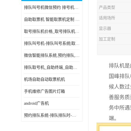
排队叫号机微信预约 排号机诊所 行政大厅营业厅取号机
产品类型
电子白板
适用场所
自助取票机 智能取票机定制 款式多样
自助服务终端
显示器
取号排队机价格_取号排队机报价_取号排队机多少钱
台式查询机
加工定制
排队叫号机-排队叫号系统|取号机-液晶拼接屏-自助终端机
触摸查询机
微信智能排队系统,预约排队,扫码排队,微信叫号
触控一体机
排队机是
排队取号机_自助终端_自助签到一体机 支持定做
查询一体机
国峰排队
机场自助自动取票机机
排队叫号机
候人数过
手机维修广告图片灯箱
善服务质
信息发布软件
android广告机
务中所遇
预约排队系统-排队排队时-排动排号系统和排队的使用方法
端。