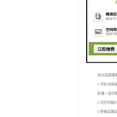
排队系统概
取号机即排
时。这种员
累的排队现
国锋取号机
对客户情况
已广泛适用
系统支持二
况以及顾客
1.可针对别
先或一站式
2.可打印
3.停电后