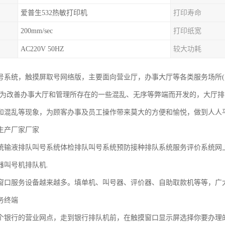
爱普生532热敏打印机
打印寿命
200mm/sec
打印纸宽
AC220V 50HZ
较大功耗
号系统，触摸屏取号网络版，主要面向营业厅，办事大厅等各类服务场所(
是为改善办事大厅和管理所存在的一些混乱、无序等弊端而开发的，大厅
和混乱等现象，为顾客办事及员工操作带来莫大的方便和愉悦，做到人人
生产厂家厂家
统输液排队叫号系统体检排队叫号系统预防接种排队系统服务评价系统网
器叫号机排队机.
窗口服务设备越来越多。填单机、叫号器、评价器、自助取款机等等，广
务终端
个银行的营业网点，走到银行排队机前，在触摸窗口显示屏选择你要办理