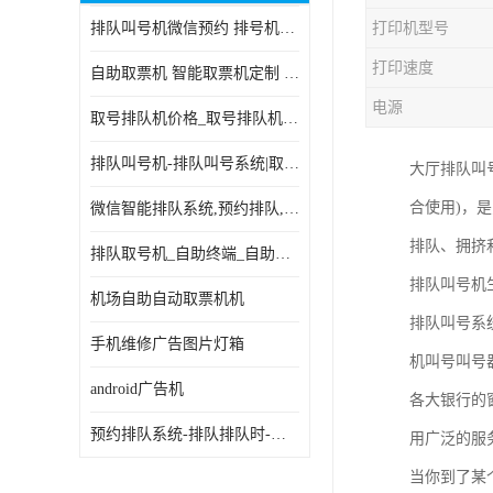
排队叫号机微信预约 排号机诊所 行政大厅营业厅取号机
打印机型号
电子白板
打印速度
自助取票机 智能取票机定制 款式多样
自助服务终端
电源
取号排队机价格_取号排队机报价_取号排队机多少钱
台式查询机
排队叫号机-排队叫号系统|取号机-液晶拼接屏-自助终端机
大厅排队叫
触摸查询机
合使用)，
微信智能排队系统,预约排队,扫码排队,微信叫号
触控一体机
排队、拥挤
排队取号机_自助终端_自助签到一体机 支持定做
查询一体机
排队叫号机
机场自助自动取票机机
排队叫号机
排队叫号系
手机维修广告图片灯箱
机叫号叫号
信息发布软件
android广告机
各大银行的
预约排队系统-排队排队时-排动排号系统和排队的使用方法
用广泛的服
当你到了某