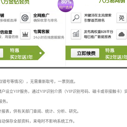
述
队取号机的简称，长期以来，人们在银行、、电信、工商等营业大厅里前
工坐着服务、客户站着等待的服务方式与“用户就是上帝”的服务宗旨完全
象、创造人性化服务环境已成为急需解决的题。
能够很好的解决客户在办理业务中所遇到的排队、等候、拥挤和混乱等现
及职员的工作状况做出各种统计，为管理层决策提供依据。取号机可联网
于银行、通信、邮政、、保险、工商、海关、等众多窗口服务行业。
次排队、三次排队流程，实现业务之间和窗口之间的穿插，（解决某种业
取错号等情况），无需重新取号，一票到底。
储户设立VIP服务，通过VIP识别介质（VIP识别号码、磁卡或非接触卡
服务。
统计报表，供有关部门查阅、统计、分析、研究。
能自动保存全部资料，来电时不影响系统工作。