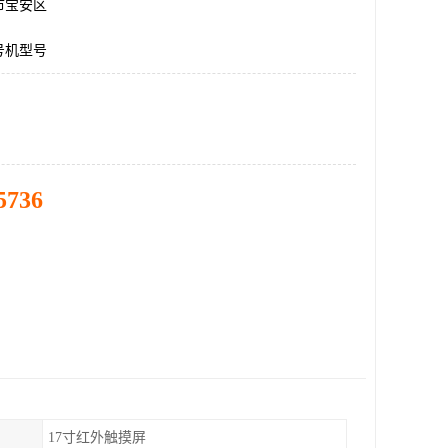
市宝安区
号机型号
5736
17寸红外触摸屏