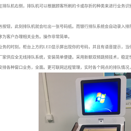
在排队机右侧，排队机可以根据顾客所刷的卡或存折的种类来进行业务识
务按钮，此刻排队机就会吐出一张号码纸。而银行排队系统会自动录入排
序为客户办理相关业务。操作非常简单。
业务的时刻，柜台上方的LED显示屏出现你的号码，并且有语音提示，当
厂家供应全无线排队系统，安装简单便捷。采用新额双频跳频技术，稳定
安排各种窗口业务，全面。更可联网远程管理，实时各个网点的排队情况