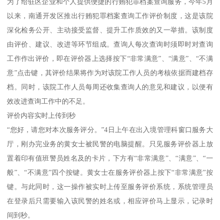
为了给驻区企业和个人提供便捷的行贿犯罪档案查询服务，今年5月
以来，南通开发区推出行贿犯罪档案查询工作评价制度，这是该院
深化检务公开、主动接受监督、提升工作质效的又一举措。该制度
由评价、建议、改进等环节组成。查询人每次查询时须即时对查询
工作作出评价，即在评价器上选择按下“非常满意”、“满意”、“不满
意”点击键，其评价结果将作为对该院工作人员的考核依据而建档存
档。同时，该院工作人员每周还收集查询人的意见和建议，以便有
效改进查询工作中的不足。
评价内容实时上传到秒
“您好，请您对本次服务评分。”4日上午在出入境管理科窗口服务大
厅，刚办完业务的黄女士被民警的电脑提醒。只见服务评价器上放
置着印有值班警员姓名及的卡片，下方有“非常满意”、“满意”、“一
般”、“不满意”四个按键。黄女士在服务评价器上按下“非常满意”按
键。与此同时，这一操作被实时上传至服务评价系统，系统管理员
在登录后只需要输入该民警的姓名或，相应评价马上显示，记录时
间到秒。