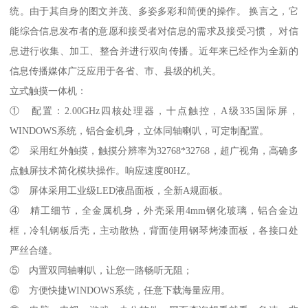
统。由于其自身的图文并茂、多姿多彩和简便的操作。 换言之，它
能综合信息发布者的意愿和接受者对信息的需求及接受习惯， 对信
息进行收集、加工、整合并进行双向传播。近年来已经作为全新的
信息传播媒体广泛应用于各省、市、县级的机关。
立式触摸一体机：
① 配置：2.00GHz四核处理器，十点触控，A级335国际屏，
WINDOWS系统，铝合金机身，立体同轴喇叭，可定制配置。
② 采用红外触摸，触摸分辨率为32768*32768，超广视角，高确多
点触屏技术简化模块操作。响应速度80HZ。
③ 屏体采用工业级LED液晶面板，全新A规面板。
④ 精工细节，全金属机身，外壳采用4mm钢化玻璃，铝合金边
框，冷轧钢板后壳，主动散热，背面使用钢琴烤漆面板，各接口处
严丝合缝。
⑤ 内置双同轴喇叭，让您一路畅听无阻；
⑥ 方便快捷WINDOWS系统，任意下载海量应用。