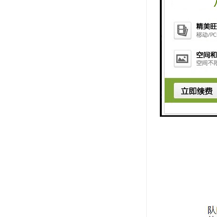
4.流程设
5.系统能
别，可按业
办理完一种
6.良好的
及时将信息
邮政网点业