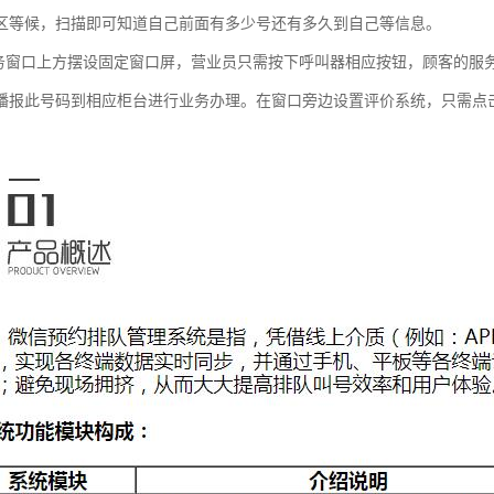
区等候，扫描即可知道自己前面有多少号还有多久到自己等信息。
服务窗口上方摆设固定窗口屏，营业员只需按下呼叫器相应按钮，顾客的服
播报此号码到相应柜台进行业务办理。在窗口旁边设置评价系统，只需点