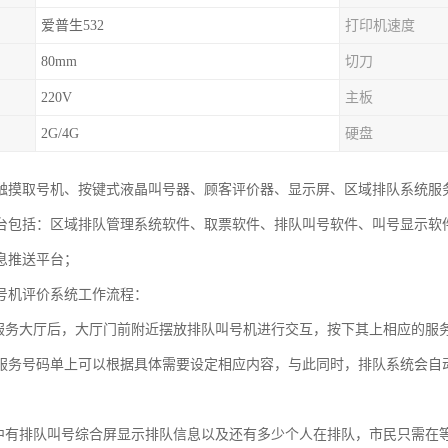
爱普生532
打印机速度
80mm
切刀
220V
主板
2G/4G
硬盘
触摸取号机、按键式液晶叫号器、顾客评价器、显示屏、区域排队系统服务
台包括：区域排队管理系统软件、取票软件、排队叫号软件、叫号显示软
息推送平台；
号机评价系统工作流程：
达服务大厅后，大厅门前附近摆放排队叫号机进行交互，按下其上相应的服
服务号码单上可以根据具体需要设定相应内容，与此同时，排队系统会自
区中有排队叫号综合屏显示排队信息以及还有多少个人在排队，市民只需在