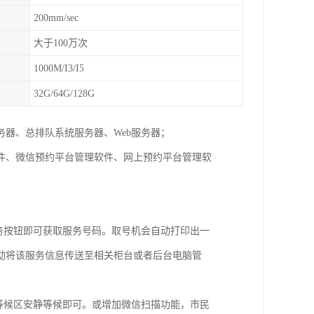
200mm/sec
大于100万次
1000M/I3/I5
32G/64G/128G
器、总排队系统服务器、Web服务器；
件、微信预约平台管理软件、网上预约平台管理软
务按钮即可获取服务号码。取号机会自动打印出一
动将该服务信息传送至相关柜台或者后台电脑管
等候区安静等候即可。或增加微信扫描功能，市民