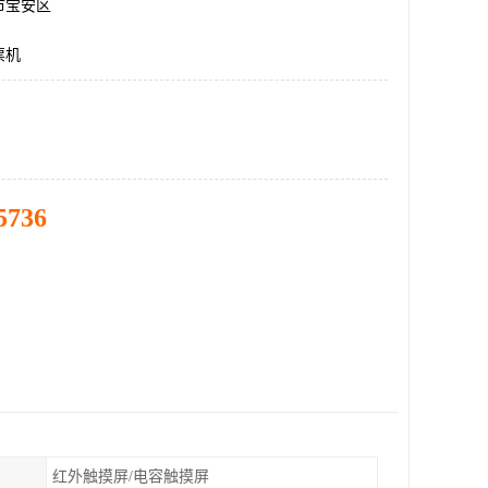
市宝安区
票机
5736
红外触摸屏/电容触摸屏