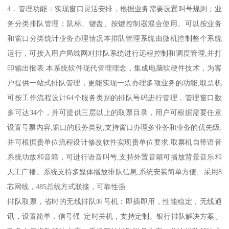
4．管理功能：实现窗口灵活安排，根据业务需要设置叫号规则；业
务分类排队管理；鼠标、键盘、按键控制器混合使用。可以按业务
和窗口分类统计业务办理情况本排队管理系统由微机控制整个系统
运行，可接入用户局域网对排队系统进行远程控制和调度管理,并打
印输出报表.本系统软件现代管理理念，集成电脑软硬件技术，为客
户提供一站式排队管理，更能实现一票办理多项业务的功能,取票机
可按工作流程设计64个服务类别的排队号码进行管理，管理窗口数
多可达34个，并可提供三层以上的取票目录，用户可根据需要任意
设置号票内容,窗口的服务类别,支持窗口办理多业务和业务的优先级.
并可根据贵单位流程设计修改软件实现贵单位要求.取票机自带语音
系统功放和音箱，可进行语音叫号,支持外置音箱可播放背景音乐和
人工广播。系统支持多媒体播放排队信息,系统安装简单方便、采用8
芯网线，485总线方式联接，可靠性强
排队取票，省时的无线排队叫号机：即插即用，性能稳定，无线通
讯，设置简单，信号强 定时关机，支持定制。银行排队解决方案、