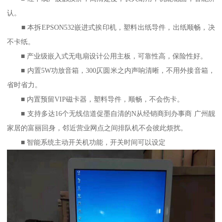
认。
■ 本拆EPSON532嵌进式挨印机，塑料出纸导件，出纸顺畅，决
不卡纸。
■ 产业级嵌入式无电扇设计公用主板，可靠性高，保险性好。
■ 内置5W功放音箱，300仄圆米之内声响清晰，不用外接音箱，
省时省力。
■ 内置预留VIP磁卡器，塑料导件，顺畅，不会伤卡。
■ 支持多达16个无线信道促墨自清的N从经销商到办事商 广州靓
家居的富丽回身，邻近营业网点之间排队机不会彼此烦扰。
■ 智能系统主动开关机功能，开关时间可以设定