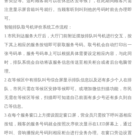
务类型等。这时顾客就可以在休息区去等候了，在此期间顾客只需
注意显示屏音箱叫号就行。当顾客听到叫到他的号码时前去办理即
可。
智能排队取号机评价系统工作流程：
1.市民到达服务大厅后，大厅门前附近摆放排队叫号机进行交互，按
下其上相应的服务按钮即可获取服务号码。取号机会自动打印出一
张号码单，服务号码单上可以根据具体需要设定相应内容，与此同
时，排队系统会自动将该服务信息传送至相关柜台或者后台电脑管
理。
2.在等候区中有排队叫号综合屏显示排队信息以及还有多少个人在排
队，市民只需在等候区安静等候即可。或增加微信扫描功能，市民
无需在等候区等候，扫描即可知道自己前面有多少号还有多久到自
己等信息。
3.在每个服务窗口上方摆设固定窗口屏，营业员只需按下呼叫器相应
按钮，顾客的服务号码就会按照次序依次显示在LED屏幕上，通过
呼叫、音响播报此号码到相应柜台进行业务办理。在窗口旁边设置