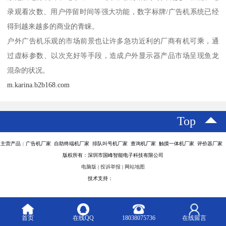
录观看次数、用户停留时间等强大功能，数字标牌/广告机系统已经
得到越来越多的商业的青睐。
户外广告机乐观的市场前景也让许多急功近利的厂商有机可乘，通
过虚标参数、以次充好等手段，造成户外显示器产品市场呈现鱼龙
混杂的状况。
m.karina.b2b168.com
Top
主营产品：广告机厂家 自助终端机厂家 排队叫号机厂家 查询机厂家 触摸一体机厂家 评价器厂家
版权所有：深圳市国峰智能电子科技有限公司
电脑版
|
投诉举报
|
网站地图
技术支持：
八方资源网
首页
在线QQ
18038075736
在线留言