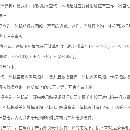
（计算机）模式中，如果触摸查询一体机超过五分钟没触控有工作，将自
保存
摸查询一体机将保存图像与声音的设置。这样，当触摸查询一体机再次打
应用注意事项
号源，请按下列模式设置计算机显卡的分辨率：1920x1080@60HZ、1280x10
@60HZ、800x600@60HZ、640x480@60HZ等。
脑开/关机
查询一体机自带内置电脑时，要开启触摸查询一体机内置电脑，请先按触
再按触摸查询一体机或上的PC开关键，开启内置电脑。
触摸查询一体机前，请先使用触摸或鼠标从开始菜单中按正常电脑关机步
上的待机键关闭触摸查询一体机。触摸查询一体机设计有电脑、电视的一
开总电，否则会由于电脑的强制关机而损坏电脑硬件。
到产品后，在确保了产品外观硬件没有损坏的前提下，接下来就是操作机