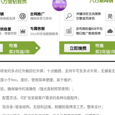
计
一体化设计，外部*可见内部功能模块的连接线。
铝合金面框（散热性能好，坚固耐用，有效保护触摸单元），弧形转角采
电视开关、电脑开关和节能待机键三合一，操作便捷；整机具有一键黑屏
且不通过使用，可一键关闭或开启液晶屏背光，实现功耗降低超过80%，
用4mm厚钢化玻璃，防爆，防划，屏幕表面可承受550g钢球在1.5米高
新研发的多点红外触控红外屏，十点触摸，支持手写及多点手势，无偏差
速度小于8ms，度好，使用简单便捷、易于维护；
干扰，确保操作的准确性（强光直射照常使用）；
性好：配置灵活，可扩充安装客户需求的各种功能配件；
性高：铝合金+钣金结构，无锐利边缘，耐磨防腐烤漆工艺，整体设计；