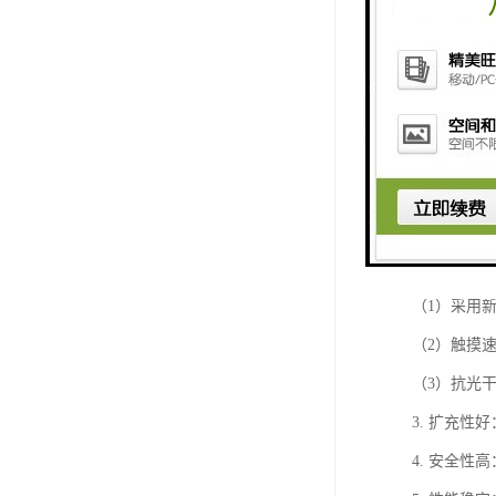
1、整体设
（1）内置
（2）采用
（3）整机
的情况下，
（4）整机采
2. 使用效果
（1）采用
（2）触摸
（3）抗光
3. 扩充
4. 安全