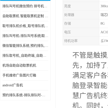
排队叫号机微信预约 排号机诊所 行政大厅营业厅取号机
亮度
300c
电子白板
处理器
瑞芯微
自助取票机 智能取票机定制 款式多样
自助服务终端
存储
8G
取号排队机价格_取号排队机报价_取号排队机多少钱
台式查询机
电压
AC10
排队叫号机-排队叫号系统|取号机-液晶拼接屏-自助终端机
触摸查询机
待机功率
≦1
微信智能排队系统,预约排队,扫码排队,微信叫号
触控一体机
不管是触摸
排队取号机_自助终端_自助签到一体机 支持定做
查询一体机
先，加持了
机场自助自动取票机机
排队叫号机
满足客户各
手机维修广告图片灯箱
信息发布软件
脑登录智能
android广告机
慧广告机终
预约排队系统-排队排队时-排动排号系统和排队的使用方法
机。同时，