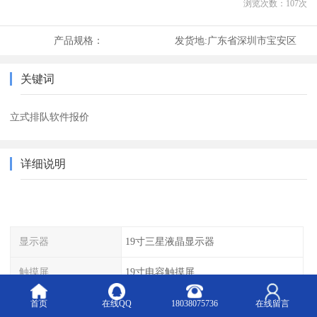
浏览次数：
107
次
产品规格：
发货地:
广东省深圳市宝安区
关键词
立式排队软件报价
详细说明
显示器
19寸三星液晶显示器
触摸屏
19寸电容触摸屏
打印机型号
爱普生532热敏打印机
首页
在线QQ
18038075736
在线留言