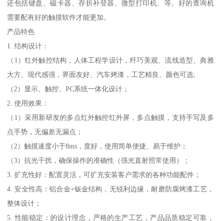
还包括键盘、磁卡器、存折补登器、微型打印机、等。好的查询机
需要配有好的触摸软件才能更加。
产品特色
1. 结构设计：
（1）红外触控结构，人体工程学设计，纤巧美观、流线造型、典雅
大方、现代感强，界面友好、汽车烤漆，工艺精良、颜色可选;
（2）显示、触控、PC系统一体化设计；
2. 使用效果：
（1）采用新研发的多点红外触控红外屏，多点触摸，支持手写及多
点手势，无偏差无漏点；
（2）触摸速度小于8ms，度好，使用简单便捷、易于维护；
（3）抗光干扰，确保操作的准确性（强光直射照常使用）；
3. 扩充性好：配置灵活，可扩充安装客户需求的各种功能配件；
4. 安全性高：铝合金+钣金结构，无锐利边缘，耐磨防腐烤漆工艺，
整体设计；
5. 性能稳定：的设计理念，严格的生产工艺，产品品质稳定可靠，