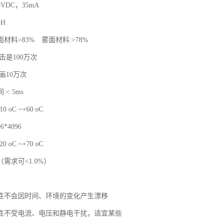
VDC，35mA
H
材料>83% 雾面材料:>78%
击是100万次
画10万次
< 5ms
 oC ~+60 oC
*4096
 oC ~+70 oC
 （需求可<1.0%）
性不会因时间、环境的变化产生漂移
性不受电流、电压和静电干扰，适宜某些