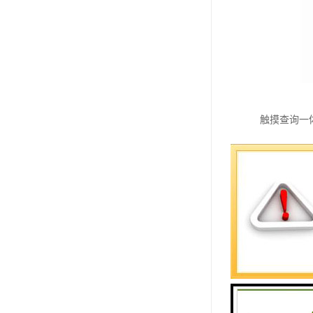
触摸查询一
机械制造技
显示器: L
触摸屏：声
颜色：可按
机柜：采用
尺寸可按用
普通表面声