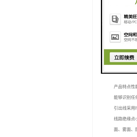
产品具有高
表面为抗擦
高密度触摸点
触摸无漂移
经久耐用，
控制器接口：
电阻屏
玻璃种类：
产品特点性
能够识别任
引出线采用
线路绝缘点
面、雾面、