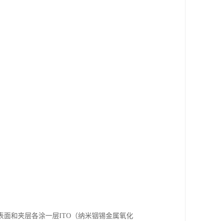
面和夹层各涂一层ITO（纳米铟锡金属氧化