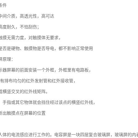
条件
中间介质，高透光性，高可达
高度耐久，不怕刮伤；
触摸无需力度，对触摸体无要求，
是否是硬物、触摸物是否导电，都不影响正常使用
屏原理：
示器屏幕的前面安装一个外框，外框里有电路板，
向有排布均匀的红外发射管和红外接收管，
成横竖交叉的红外线矩阵。
，手指或其它物体就会挡住经过该点的横竖红外线，
断出触摸点在屏幕的位置
人体的电流感应进行工作的。电容屏是一块四层复合玻璃屏，玻璃屏的内表