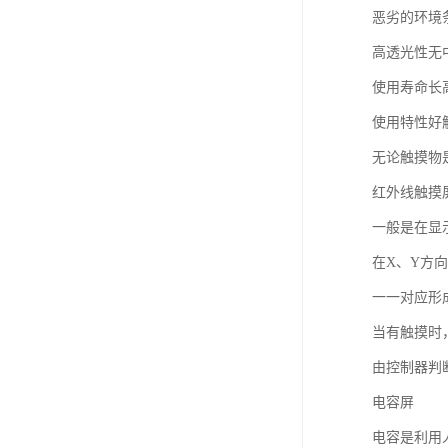
恶劣的环境
高透光性无
使用寿命长
使用特性好
无论触摸物
红外线触摸
一般是在显
在X、Y方
一一对应形
当有触摸时
由控制器判
电容屏
电容是利用