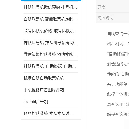
排队叫号机微信预约 排号机诊所 行政大厅营业厅取号机
亮度
电子白板
响应时间
自助取票机 智能取票机定制 款式多样
自助服务终端
取号排队机价格_取号排队机报价_取号排队机多少钱
自助查询一
台式查询机
排队叫号机-排队叫号系统|取号机-液晶拼接屏-自助终端机
楼、机场、
触摸查询机
“自助终端
微信智能排队系统,预约排队,扫码排队,微信叫号
触控一体机
到合适的硬
排队取号机_自助终端_自助签到一体机 支持定做
查询一体机
传统的“自
机场自助自动取票机机
排队叫号机
杂，功能单
手机维修广告图片灯箱
触摸一体机
信息发布软件
android广告机
息查询平台
预约排队系统-排队排队时-排动排号系统和排队的使用方法
触摸查询机