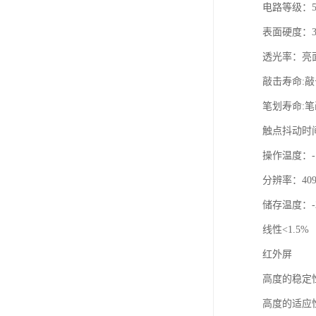
电路等级：5
表面硬度：3
透光率：亮面
敲击寿命:敲
笔划寿命:笔
触点抖动时间:
操作温度：-10
分辨率：4096
储存温度：-20
线性<1.5%
红外屏
高度的稳定
高度的适应