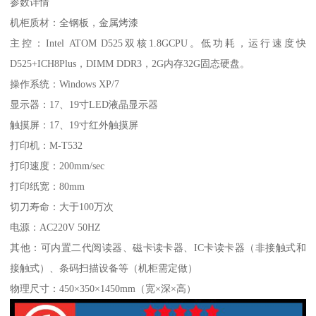
参数详情
机柜质材：全钢板，金属烤漆
主控：Intel ATOM D525双核1.8GCPU。低功耗，运行速度快
D525+ICH8Plus，DIMM DDR3，2G内存32G固态硬盘。
操作系统：Windows XP/7
显示器：17、19寸LED液晶显示器
触摸屏：17、19寸红外触摸屏
打印机：M-T532
打印速度：200mm/sec
打印纸宽：80mm
切刀寿命：大于100万次
电源：AC220V 50HZ
其他：可内置二代阅读器、磁卡读卡器、IC卡读卡器（非接触式和
接触式）、条码扫描设备等（机柜需定做）
物理尺寸：450×350×1450mm（宽×深×高）