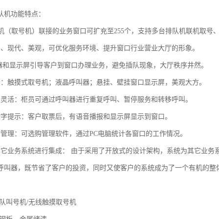
队机功能特点：
排队机（取号机）联接的业务窗口可扩充至255个，支持多台排队机联机取号
颖、现代、美观，可优化服务环境、提升窗口行业营业大厅的形象。
叫器和显示屏引导客户到窗口办理业务，避免插队现象，大厅秩序井然。
合：触摸式取号机；液晶呼叫器；悬挂、壁挂窗口显示屏，美观大方。
制灵活：柜员可通过呼叫器进行重复呼叫、暂停服务和转移呼叫。
数字提示：客户取票后，有语音播报和显示屏显示到窗口。
析管理：可选购管理软件，通过PC电脑统计各窗口的工作情况。
其它业务系统进行集成： 由于采用了开放式的设计架构，系统为其它业务系
呼叫器，既节省了客户的投资，同时又使客户的系统成为了一个有机的整
排队叫号机/无线触摸取号机