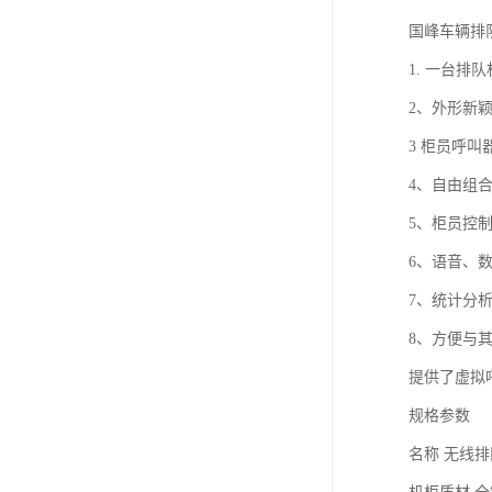
国峰车辆排
1. 一台
2、外形新
3 柜员呼
4、自由组
5、柜员控
6、语音、
7、统计分
8、方便与
提供了虚拟
规格参数
名称 无线