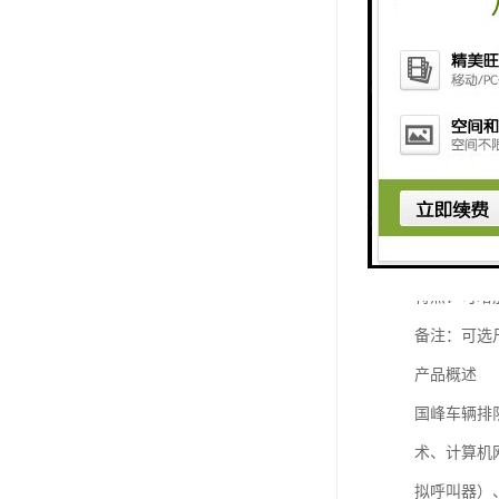
壁挂式车辆
机柜： 金
净重：≤50K
特点：可增
备注：可选
产品概述
国峰车辆排
术、计算机
拟呼叫器）