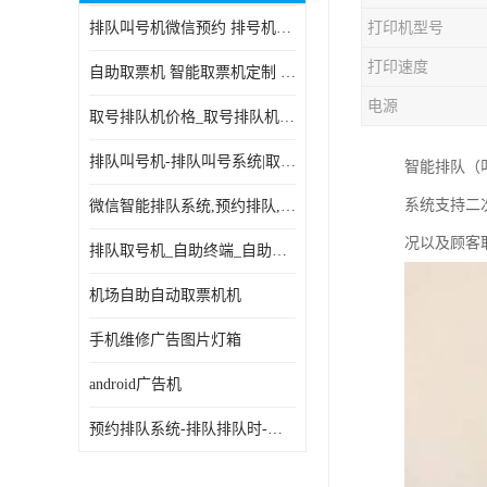
排队叫号机微信预约 排号机诊所 行政大厅营业厅取号机
打印机型号
电子白板
打印速度
自助取票机 智能取票机定制 款式多样
自助服务终端
电源
取号排队机价格_取号排队机报价_取号排队机多少钱
台式查询机
排队叫号机-排队叫号系统|取号机-液晶拼接屏-自助终端机
智能排队（
触摸查询机
系统支持二
微信智能排队系统,预约排队,扫码排队,微信叫号
触控一体机
况以及顾客
排队取号机_自助终端_自助签到一体机 支持定做
查询一体机
机场自助自动取票机机
排队叫号机
手机维修广告图片灯箱
信息发布软件
android广告机
预约排队系统-排队排队时-排动排号系统和排队的使用方法