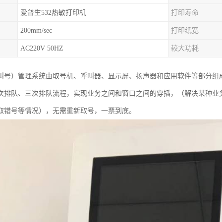
爱普生532热敏打印机
打印寿命
200mm/sec
打印纸宽
AC220V 50HZ
较大功耗
叫号）管理系统由取号机、呼叫器、显示屏、扬声器和应用软件等部分组
次排队、三次排队流程，实现业务之间和窗口之间的穿插，（解决某种业
取错号等情况），无需重新取号，一票到底。