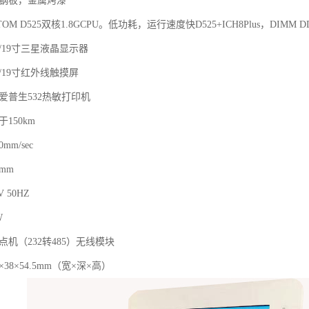
全钢板，金属烤漆
l ATOM D525双核1.8GCPU。低功耗，运行速度快D525+ICH8Plus，DIM
寸/19寸三星液晶显示器
寸/19寸红外线触摸屏
爱普生532热敏打印机
150km
mm/sec
mm
V 50HZ
W
点机（232转485）无线模块
×38×54.5mm（宽×深×高）