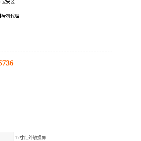
市宝安区
排号机代理
5736
17寸红外触摸屏