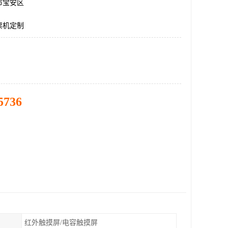
市宝安区
票机定制
5736
红外触摸屏/电容触摸屏