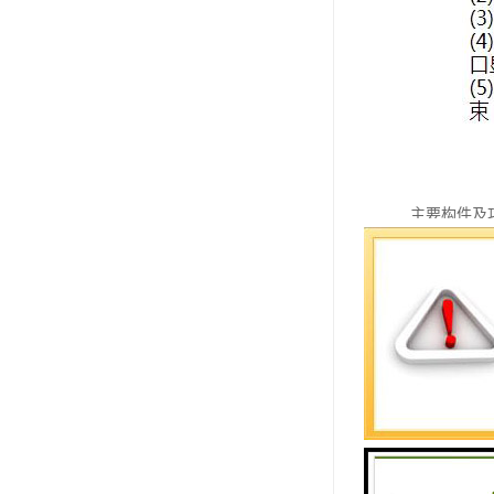
主要构件及
1、取号机
取号机是排
类和服务窗
·触摸显示屏
·热敏打印
·可显示多
·支持VI