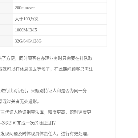
200mm/sec
大于100万次
1000M/I3/I5
32G/64G/128G
供了方便。同时顾客在办理业务时只需要在排队取
客就可以在休息区去等候了，在此期间顾客只需注
征进行比对识别，来甄别持证人和是否为同一身
蒙混过关者无处遁形。
第三代证人脸识别算法库，精度更高，识别速度更
-2秒即可完成一次的验证过程
过发现问题及时体现具体责任人，进行有效处理，