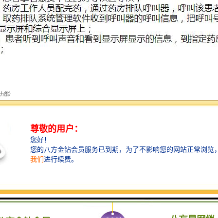
功能
队机系统的关键设备，目前比较流行的排队系统都采用触摸屏方式。取号
口的变化，我公司将免费进行软件的升级，比如增加窗口，增加排队种类
，17寸液晶屏，真彩色，分辨率可达1024*768。
机，噪音低、打印速度快、自动切纸、缺纸提示。
项服务队列，并支持二次排队。
P客户优先排队。可根据用户要求，为用户设计VIP卡（磁卡、IC卡等），然