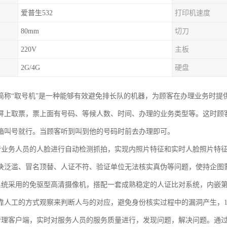
爱普生532
打印机速度
80mm
切刀
220V
主板
2G/4G
硬盘
简称“取号机”是一种能够有效避免排长队的机器，为顾客在办理业务时提
屏上取票，票上面有号码、等候人数、时间、办理的业务类型等。这时顾
箱叫号就行。当顾客听到叫到他的号码时前去办理即可。
管业务人员的人脸进行自动检测抓拍，实现内照片特征和实时人脸照片特
决泛滥、冒名顶替、人证不符、验证单位无法核实真伪等问题，使持企图
系统采用的免驱型高清摄像机，搭配一套成熟稳定的人证比对系统，内嵌
靠人工的方式观察来判断人与的对应，避免身份核实过程中的漏洞产生，1
管理客户端，实时对服务人员的服务质量进行，发现问题，解决问题。通