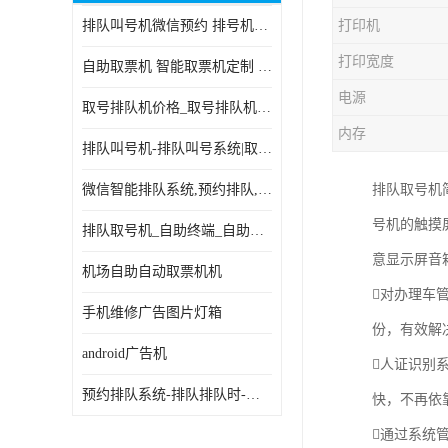
排队叫号机微信预约 排号机诊所 行政大厅营业厅取号机
打印机
电子白板
打印宽度
自助取票机 智能取票机定制 款式多样
自助服务终端
电源
取号排队机价格_取号排队机报价_取号排队机多少钱
台式查询机
内存
排队叫号机-排队叫号系统|取号机-液晶拼接屏-自助终端机
触摸查询机
微信智能排队系统,预约排队,扫码排队,微信叫号
排队取号机
触控一体机
号机的触摸
排队取号机_自助终端_自助签到一体机 支持定做
查询一体机
意显示屏音
机场自助自动取票机机
排队叫号机
对办理车
手机维修广告图片灯箱
份，有效解
信息发布软件
android广告机
人证识别
预约排队系统-排队排队时-排动排号系统和排队的使用方法
快，不再依
通过系统