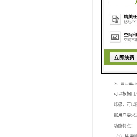
码，实现VI
·配置功放
·丰富的查
·可选无线
2、操作键盘
每个窗口配
配备了微型
3、窗口显
可以根据用
烁感，可以
据用户要求
功能特点：
（1）将呼