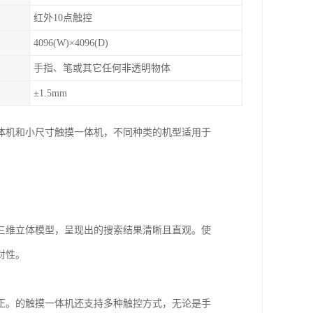
红外10点触控
4096(W)×4096(D)
手指、笔或其它任何非透明物体
±1.5mm
体机和小尺寸触摸一体机，不同种类的机型适用于
三维立体模型，呈现出的搜索结果清晰且直观。使
对性。
正。的触摸一体机还支持多种触控方式，无论是手