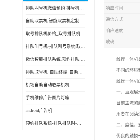
排队叫号机微信预约 排号机诊所 行政大厅营业厅取号机
响应时间
电子白板
通信方式
自助取票机 智能取票机定制 款式多样
自助服务终端
响应速度
取号排队机价格_取号排队机报价_取号排队机多少钱
台式查询机
玻璃
排队叫号机-排队叫号系统|取号机-液晶拼接屏-自助终端机
触摸查询机
微信智能排队系统,预约排队,扫码排队,微信叫号
触摸一体机
触控一体机
不同的环境
排队取号机_自助终端_自助签到一体机 支持定做
查询一体机
触摸一体机
机场自助自动取票机机
排队叫号机
一、直观展
手机维修广告图片灯箱
目前主流的
信息发布软件
android广告机
用者在阅读
预约排队系统-排队排队时-排动排号系统和排队的使用方法
二、度佳，
优良的触摸