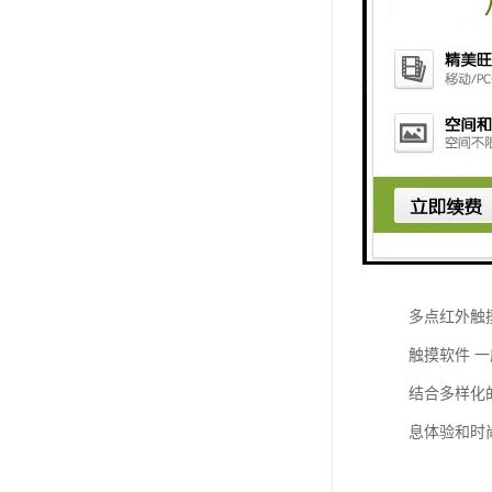
32寸壁挂
人性化设计
1）内置工
2）电脑通
3）所有主
智能触摸操
多点红外触
触摸软件 
结合多样化
息体验和时