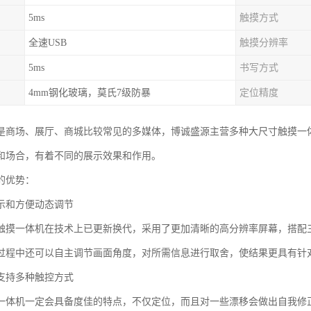
5ms
触摸方式
全速USB
触摸分辨率
5ms
书写方式
4mm钢化玻璃，莫氏7级防暴
定位精度
是商场、展厅、商城比较常见的多媒体，博诚盛源主营多种大尺寸触摸一
和场合，有着不同的展示效果和作用。
的优势：
示和方便动态调节
触摸一体机在技术上已更新换代，采用了更加清晰的高分辨率屏幕，搭配
过程中还可以自主调节画面角度，对所需信息进行取舍，使结果更具有针
支持多种触控方式
一体机一定会具备度佳的特点，不仅定位，而且对一些漂移会做出自我修