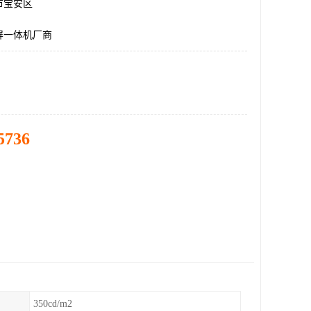
市宝安区
屏一体机厂商
5736
350cd/m2