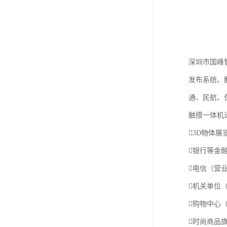
深圳市国峰
发布系统、
通、民航、
触摸一体机
3D物体
银行等金
电信（营
机关单位
购物中心
时尚商品