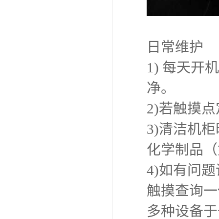
日常维护
1) 每天
净。
2)若触摸
3)清洁机
化学制品（
4)如有问
触摸查询一
多种设备于