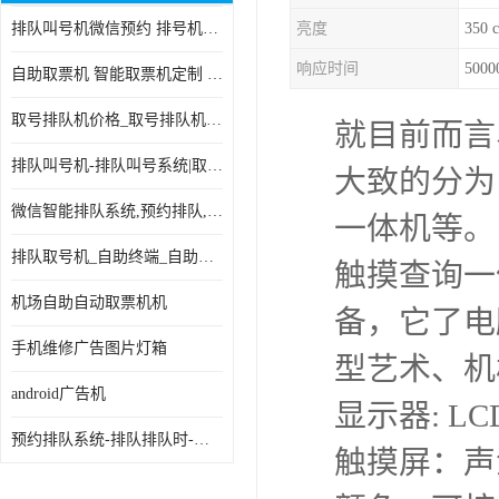
排队叫号机微信预约 排号机诊所 行政大厅营业厅取号机
亮度
350 
电子白板
响应时间
500
自助取票机 智能取票机定制 款式多样
自助服务终端
取号排队机价格_取号排队机报价_取号排队机多少钱
就目前而言
台式查询机
排队叫号机-排队叫号系统|取号机-液晶拼接屏-自助终端机
大致的分为
触摸查询机
微信智能排队系统,预约排队,扫码排队,微信叫号
一体机等。
触控一体机
排队取号机_自助终端_自助签到一体机 支持定做
触摸查询一
查询一体机
机场自助自动取票机机
备，它了电
排队叫号机
手机维修广告图片灯箱
型艺术、机
信息发布软件
android广告机
显示器: L
预约排队系统-排队排队时-排动排号系统和排队的使用方法
触摸屏：声