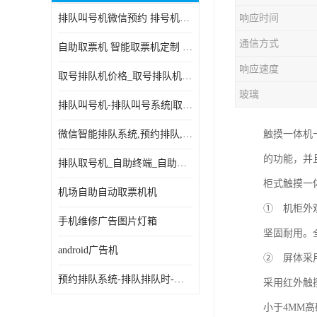
排队叫号机微信预约 排号机诊所 行政大厅营业厅取号机
响应时间
电子白板
通信方式
自助取票机 智能取票机定制 款式多样
自助服务终端
响应速度
取号排队机价格_取号排队机报价_取号排队机多少钱
台式查询机
玻璃
排队叫号机-排队叫号系统|取号机-液晶拼接屏-自助终端机
触摸查询机
微信智能排队系统,预约排队,扫码排队,微信叫号
触摸一体机
触控一体机
的功能，并
排队取号机_自助终端_自助签到一体机 支持定做
查询一体机
柜式触摸一
机场自助自动取票机机
排队叫号机
① 机柜外
手机维修广告图片灯箱
坚固耐用。
信息发布软件
android广告机
② 屏体采
预约排队系统-排队排队时-排动排号系统和排队的使用方法
采用红外触摸
小于4MM