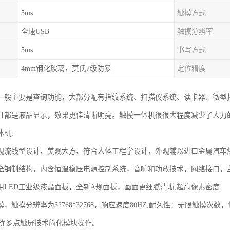
5ms
触摸方式
全速USB
触摸分辨率
5ms
书写方式
4mm钢化玻璃，莫氏7级防暴
定位精度
一般主要是查询功能，大部分配有指纹系统、扫描仪系统、读卡器、微型
且都是液晶显示，效果更佳清晰明亮。触摸一体机很很大程度减少了人力
体机:
观流线型设计、美观大方、符合人体工程学设计，外观辅以进口金属汽车
全钢制结构，内含恒温稳压电源控制系统，音响和功放技术，网络接口，
用LED工业级液晶面板，全新A规面板，画面更细腻清晰,超高像素密度.
，触摸分辨率为32768*32768，响应速度80HZ,耐久性：无限触摸次数
高确多点触屏技术简化模块操作。