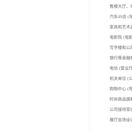
售楼大厅、地
汽车4S店 (
家具和艺术品
电影院 (电
写字楼和公寓
银行等金融
电信 (营
机关单位 (
购物中心 
时尚商品旗舰
公司接待室或
展厅会场设计