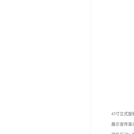
43寸立式
展示宣传查