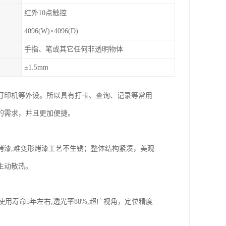
红外10点触控
4096(W)×4096(D)
手指、笔或其它任何非透明物体
±1.5mm
打印机等外设。所以具有打卡、查询、记录等常用
的需求，并且更加便捷。
烤漆,难变形烤漆工艺不生锈；整体结构紧凑，美观
主动散热。
，使用寿命5年左右,透光率88%,超广视角，定位精度