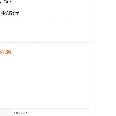
市宝安区
一体机报价单
5736
350cd/m2