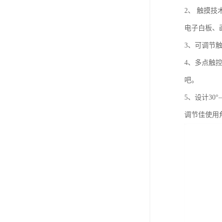
2、 触摸
电子白板、
3、可调节
4、多点触
吧。
5、设计30
调节佳使用