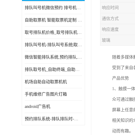
排队叫号机微信预约 排号机诊所 行政大厅营业厅取号机
响应时间
电子白板
通信方式
自助取票机 智能取票机定制 款式多样
自助服务终端
响应速度
取号排队机价格_取号排队机报价_取号排队机多少钱
台式查询机
玻璃
排队叫号机-排队叫号系统|取号机-液晶拼接屏-自助终端机
触摸查询机
微信智能排队系统,预约排队,扫码排队,微信叫号
随着多媒体
触控一体机
受到了来自
排队取号机_自助终端_自助签到一体机 支持定做
查询一体机
产品优势
机场自助自动取票机机
排队叫号机
1、触摸一
手机维修广告图片灯箱
众可通过触
信息发布软件
android广告机
屏幕上任意
预约排队系统-排队排队时-排动排号系统和排队的使用方法
相关知识的
动而有趣。