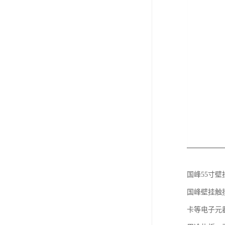
国峰55寸
国峰壁挂触
卡等电子元