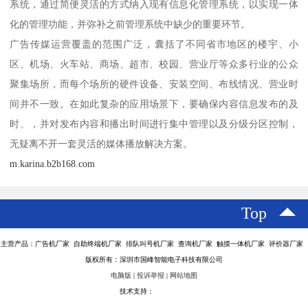
系统，通过简便灵活的方式纳入现有信息化管理系统，以实现一体
化的管理功能，并弥补之前管理系统中缺少的重要环节。
广告传媒运营覆盖的范围广泛，囊括了不同省市地区的楼宇、小
区、机场、火车站、商场、超市、校园、营业厅等众多行业的公众
聚集场所，而每个场所的硬件设备、安装空间、布线情况、营业时
间并不一致。在如此复杂的应用场景下，要确保内容信息发布的及
时、，并对发布内容和播出时间进行集中管理以及分级分区控制，
无疑离不开一套灵活的媒体播放解决方案。
m.karina.b2b168.com
Top
主营产品：广告机厂家 自助终端机厂家 排队叫号机厂家 查询机厂家 触摸一体机厂家 评价器厂家
版权所有：深圳市国峰智能电子科技有限公司
电脑版
|
投诉举报
|
网站地图
技术支持：
八方资源网