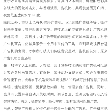
显示效果远比高清来得震撼得多，逼真的立体画面、鲜艳的色彩具
备强大的视觉冲击力。与普通液晶广告机比，其观赏范围更广阔，
视角范围达到水平140度。
除此以外，市场上也有4G网络广告机、Wifi智能广告机等等，操作
起来更简单，管理起来更方便。但技术上的突破也只是让广告机越
来越高清、、高科技，让广告营销的展现形式更加丰富多样，对于
广告机而言，仍然局限于一个用来宣传的工具，直到星宏视界智慧
广告机的出现，才彻底打破人们传统意识里对广告机的认知，原来
广告机能自宣还能！
先，加持了人工智能、大数据、云计算等技术的智能广告机可以满
足客户各种自宣需求，有壁挂、吊挂两种展现方式，客户在电脑登
录智能平台，或者在手机端安装星宏视界APP后就可控制智慧广告机
终端，能随意设置、更新播放内容、统一管理多台广告机。同时，
也具有设置屏幕自动开关机时间、调节音量、监测设备运行状态等
智慧功能。总之，操作简单，随心掌控，随时随地可以投广告。
当然，智慧广告机大的特色在于它是一台能的广告机。广告机主把