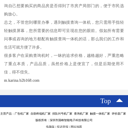
询自己想要购买的商品房是否得到了市房产局部门的，便于市民选
购放心。
总之，不管您到哪里办事，遇到触摸查询一体机，您只需用手指轻
轻触摸屏幕，您所需要的信息即可呈现在您的眼前。假如所有需要
问事或咨询的地方都配有触摸查询一体机的话，那么我们的工作和
生活可就方便了许多。
很多客户在采购查询机时，一昧的追求价格，越格越好，严重忽略
了重点本质，产品品质，虽然价格上是便宜了，但是后期使用不
佳，得不偿失。
m.karina.b2b168.com
Top
主营产品：广告机厂家 自助终端机厂家 排队叫号机厂家 查询机厂家 触摸一体机厂家 评价器厂家
版权所有：深圳市国峰智能电子科技有限公司
电脑版
|
投诉举报
|
网站地图