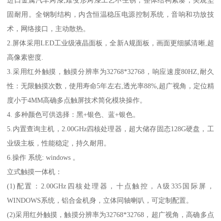
进口金属汽车烤漆,难变形烤漆工艺不生锈；整体结构紧凑，美观坚
固耐用。全钢制结构，内含恒温稳压电源控制系统，音响和功放技
术，网络接口，主动散热。
2.屏体采用LED工业级液晶面板，全新A规面板，画面更细腻清晰,超
高像素密度.
3.采用红外触摸，触摸分辨率为32768*32768，响应速度80HZ,耐久
性：无限触摸次数，使用寿命5年左右,透光率88%,超广视角，定位精
度小于4MM高确多点触屏技术简化模块操作。
4. 多种颜色可供选择：黑+银色、蓝+银色。
5.内置查询主机，2.00GHz四核处理器，超大储存固态128G硬盘，工
业级主板，性能稳定，持久耐用。
6.操作 系统: windows 。
立式触摸一体机：
(1)配置：2.00GHz四核处理器，十点触控，A级335国际屏，
WINDOWS系统，铝合金机身，立体同轴喇叭，可定制配置。
(2)采用红外触摸，触摸分辨率为32768*32768，超广视角，高确多点