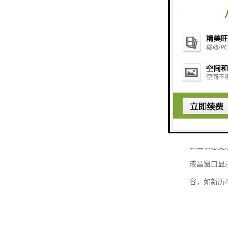
统，超值特
无线排队系统
盘，超稳定
窗口信息提
液晶窗口显
容，如新历