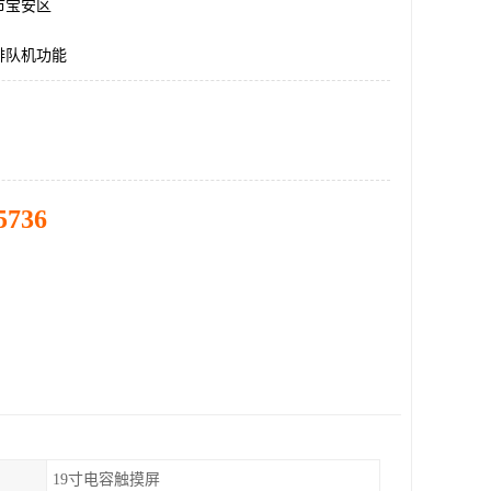
市宝安区
排队机功能
5736
19寸电容触摸屏