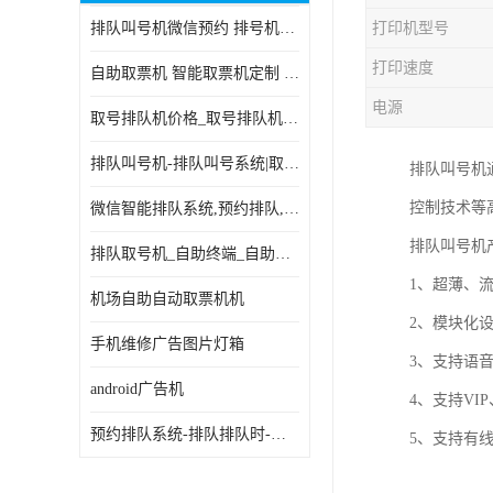
排队叫号机微信预约 排号机诊所 行政大厅营业厅取号机
打印机型号
电子白板
打印速度
自助取票机 智能取票机定制 款式多样
自助服务终端
电源
取号排队机价格_取号排队机报价_取号排队机多少钱
台式查询机
排队叫号机-排队叫号系统|取号机-液晶拼接屏-自助终端机
排队叫号机
触摸查询机
控制技术等
微信智能排队系统,预约排队,扫码排队,微信叫号
触控一体机
排队叫号机
排队取号机_自助终端_自助签到一体机 支持定做
查询一体机
1、超薄、
机场自助自动取票机机
排队叫号机
2、模块化
手机维修广告图片灯箱
3、支持语
信息发布软件
android广告机
4、支持V
预约排队系统-排队排队时-排动排号系统和排队的使用方法
5、支持有