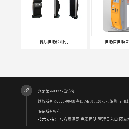
自助售自助售取票机
自助入住终
您是第
5603725
位访客
版权所有 ©2026-08-08
粤ICP备18112075号
深圳市国峰
保留所有权利.
技术支持：
八方资源网
免责声明
管理员入口
网站
新型自助终端公司
双屏自助终端