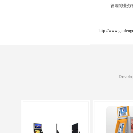
管理的业务
http://www.guofeng
Develop