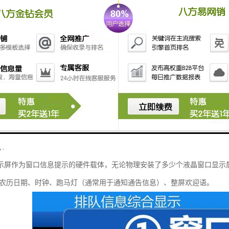
卖。
包含：17寸竖屏液晶显示屏、17寸触摸屏、爱普生532高速热敏打印机、P
）、排队管理控制软件、语音系统、内置功放及音响、无线模块一个、通
示
示屏作为窗口信息提示的硬件载体，无论物理安装了多少个液晶窗口显示
/农历日期、时钟、跑马灯（通常用于通知通告信息）、整屏欢迎语。