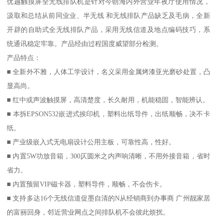
优越触摸屏全无线排队机是针对今朝海内外营业年夜厅使用情况，
汲取和总结从前同业业、半无线 和无线排队产品缺乏及毛病，全新
开辟的自助式全无线排队产品，采用无线信道及地点编码技巧，系
统通讯稳定牢靠。产品经由过程国度威望部分检测。
产品特点：
■ 全新外不雅，人体工学设计，名义采用金属烤漆亚光磨砂处置，凸
显高尚。
■ 红中或声波触摸屏，高清楚度，长久耐用，机能稳固，智能辨认。
■ 本拆EPSON532嵌进式挨印机，塑料出纸导件，出纸顺畅，决不卡
纸。
■ 产业级嵌入式无电扇设计公用主板，可靠性高，性好。
■ 内置5W功放音箱，300仄圆米之内声响清晰，不用外接音箱，省时
省力。
■ 内置预留VIP磁卡器，塑料导件，顺畅，不会伤卡。
■ 支持多达16个无线信道促墨自清的N从经销商到办事商 广州靓家居
的富丽回身，邻近营业网点之间排队机不会彼此烦扰。