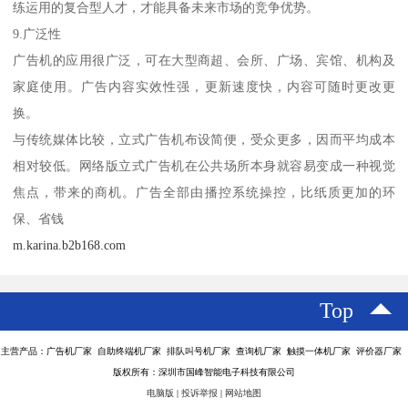
练运用的复合型人才，才能具备未来市场的竞争优势。
9.广泛性
广告机的应用很广泛，可在大型商超、会所、广场、宾馆、机构及
家庭使用。广告内容实效性强，更新速度快，内容可随时更改更
换。
与传统媒体比较，立式广告机布设简便，受众更多，因而平均成本
相对较低。网络版立式广告机在公共场所本身就容易变成一种视觉
焦点，带来的商机。广告全部由播控系统操控，比纸质更加的环
保、省钱
m.karina.b2b168.com
Top
主营产品：广告机厂家 自助终端机厂家 排队叫号机厂家 查询机厂家 触摸一体机厂家 评价器厂家
版权所有：深圳市国峰智能电子科技有限公司
电脑版
|
投诉举报
|
网站地图