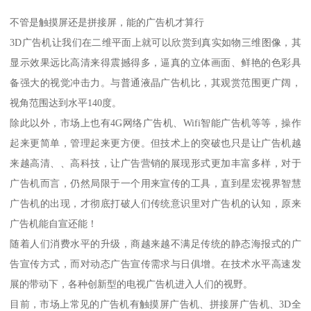
不管是触摸屏还是拼接屏，能的广告机才算行
3D广告机让我们在二维平面上就可以欣赏到真实如物三维图像，其
显示效果远比高清来得震撼得多，逼真的立体画面、鲜艳的色彩具
备强大的视觉冲击力。与普通液晶广告机比，其观赏范围更广阔，
视角范围达到水平140度。
除此以外，市场上也有4G网络广告机、Wifi智能广告机等等，操作
起来更简单，管理起来更方便。但技术上的突破也只是让广告机越
来越高清、、高科技，让广告营销的展现形式更加丰富多样，对于
广告机而言，仍然局限于一个用来宣传的工具，直到星宏视界智慧
广告机的出现，才彻底打破人们传统意识里对广告机的认知，原来
广告机能自宣还能！
随着人们消费水平的升级，商越来越不满足传统的静态海报式的广
告宣传方式，而对动态广告宣传需求与日俱增。在技术水平高速发
展的带动下，各种创新型的电视广告机进入人们的视野。
目前，市场上常见的广告机有触摸屏广告机、拼接屏广告机、3D全