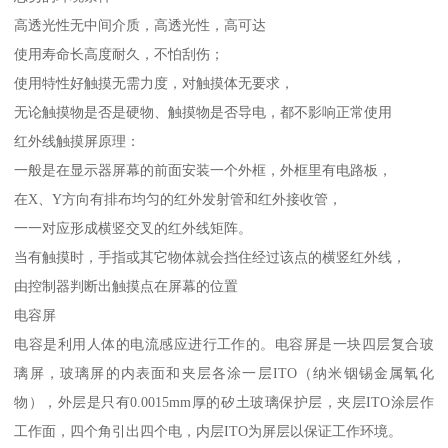
高透光性无中间介质，高透光性，高可达
使用寿命长高度耐久，不怕刮伤；
使用特性好触摸无需力度，对触摸体无要求，
无论触摸物是否是硬物、触摸物是否导电，都不影响正常使用
红外线触摸屏原理：
一般是在显示器屏幕的前面安装一个外框，外框里有电路板，
在X、Y方向有排布均匀的红外发射管和红外接收管，
一一对应形成横竖交叉的红外线矩阵。
当有触摸时，手指或其它物体就会挡住经过该点的横竖红外线，
由控制器判断出触摸点在屏幕的位置
电容屏
电容是利用人体的电流感应进行工作的。电容屏是一块四层复合玻
璃屏，玻璃屏的内表面和夹层各涂一层ITO（纳米铟锡金属氧化
物），外层是只有0.0015mm厚的矽土玻璃保护层，夹层ITO涂层作
工作面，四个角引出四个电，内层ITO为屏层以保证工作环境。