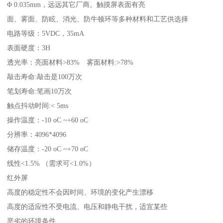
Φ 0.035mm，远远其它厂商。触摸屏表面有亮
面、雾面、防眩、消光、防牛顿环等多种材料和工艺供选择
电路等级：5VDC，35mA
表面硬度：3H
透光率：亮面材料>83% 雾面材料:>78%
敲击寿命:敲击是100万次
笔划寿命:笔画10万次
触点抖动时间:< 5ms
操作温度：-10 oC ~+60 oC
分辨率：4096*4096
储存温度：-20 oC ~+70 oC
线性<1.5% （需求可<1.0%）
红外屏
高度的稳定性不会因时间、环境的变化产生漂移
高度的适应性不受电流、电压和静电干扰，适宜某些
恶劣的环境条件