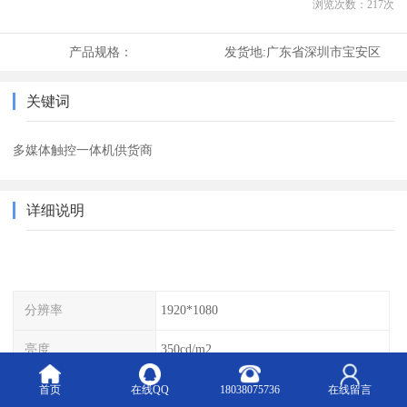
浏览次数：
217
次
产品规格：
发货地:
广东省深圳市宝安区
关键词
多媒体触控一体机供货商
详细说明
分辨率
1920*1080
亮度
350cd/m2
响应时间
5ms
首页
在线QQ
18038075736
在线留言