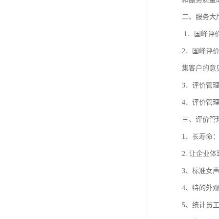
二、服务大
1．国峰评
2．国峰评
集客户的意
3．评价管
4．评价管
三、评价管
1、长寿命
2. 让企
3、标准女
4、特的外
5、统计员