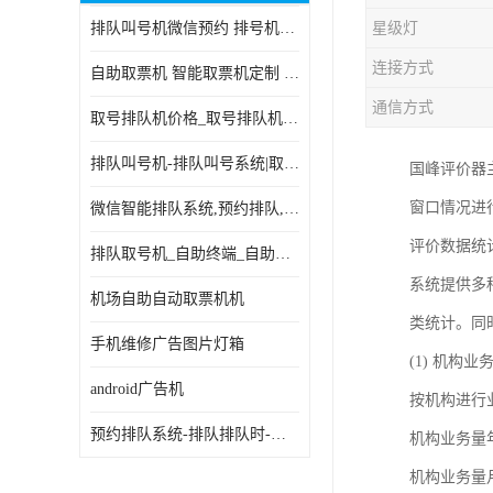
排队叫号机微信预约 排号机诊所 行政大厅营业厅取号机
星级灯
电子白板
连接方式
自助取票机 智能取票机定制 款式多样
自助服务终端
通信方式
取号排队机价格_取号排队机报价_取号排队机多少钱
台式查询机
排队叫号机-排队叫号系统|取号机-液晶拼接屏-自助终端机
国峰评价器
触摸查询机
窗口情况进
微信智能排队系统,预约排队,扫码排队,微信叫号
触控一体机
评价数据统
排队取号机_自助终端_自助签到一体机 支持定做
查询一体机
系统提供多
机场自助自动取票机机
排队叫号机
类统计。同
手机维修广告图片灯箱
(1) 机构业
信息发布软件
android广告机
按机构进行
预约排队系统-排队排队时-排动排号系统和排队的使用方法
机构业务量
机构业务量