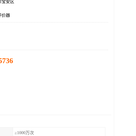
市宝安区
评价器
5736
≥1000万次