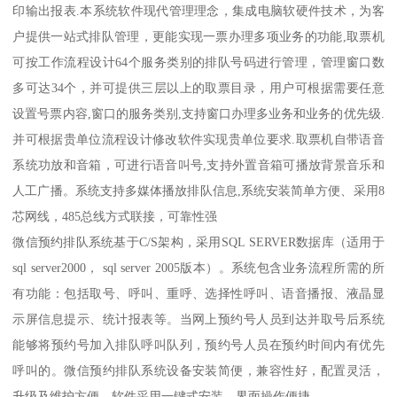
印输出报表.本系统软件现代管理理念，集成电脑软硬件技术，为客
户提供一站式排队管理，更能实现一票办理多项业务的功能,取票机
可按工作流程设计64个服务类别的排队号码进行管理，管理窗口数
多可达34个，并可提供三层以上的取票目录，用户可根据需要任意
设置号票内容,窗口的服务类别,支持窗口办理多业务和业务的优先级.
并可根据贵单位流程设计修改软件实现贵单位要求.取票机自带语音
系统功放和音箱，可进行语音叫号,支持外置音箱可播放背景音乐和
人工广播。系统支持多媒体播放排队信息,系统安装简单方便、采用8
芯网线，485总线方式联接，可靠性强
微信预约排队系统基于C/S架构，采用SQL SERVER数据库（适用于
sql server2000， sql server 2005版本）。系统包含业务流程所需的所
有功能：包括取号、呼叫、重呼、选择性呼叫、语音播报、液晶显
示屏信息提示、统计报表等。当网上预约号人员到达并取号后系统
能够将预约号加入排队呼叫队列，预约号人员在预约时间内有优先
呼叫的。微信预约排队系统设备安装简便，兼容性好，配置灵活，
升级及维护方便。软件采用一键式安装，界面操作便捷。