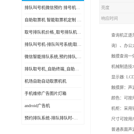
排队叫号机微信预约 排号机诊所 行政大厅营业厅取号机
亮度
电子白板
响应时间
自助取票机 智能取票机定制 款式多样
自助服务终端
取号排队机价格_取号排队机报价_取号排队机多少钱
查询机正逐
台式查询机
排队叫号机-排队叫号系统|取号机-液晶拼接屏-自助终端机
询）、办公
触摸查询机
触摸查询一
微信智能排队系统,预约排队,扫码排队,微信叫号
触控一体机
机械制造技
排队取号机_自助终端_自助签到一体机 支持定做
查询一体机
显示器: L
机场自助自动取票机机
排队叫号机
触摸屏：声
手机维修广告图片灯箱
颜色：可按
信息发布软件
android广告机
机柜：采用
预约排队系统-排队排队时-排动排号系统和排队的使用方法
尺寸可按用
普通表面声