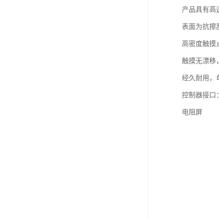
产品具有高
表面为抗擦
高密度触摸点
触摸无漂移
经久耐用，
控制器接口：
电阻屏