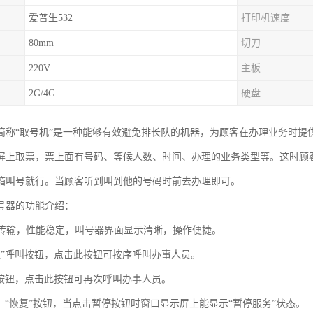
爱普生532
打印机速度
80mm
切刀
220V
主板
2G/4G
硬盘
简称“取号机”是一种能够有效避免排长队的机器，为顾客在办理业务时提
屏上取票，票上面有号码、等候人数、时间、办理的业务类型等。这时顾
箱叫号就行。当顾客听到叫到他的号码时前去办理即可。
号器的功能介绍：
网络传输，性能稳定，叫号器界面显示清晰，操作便捷。
一位”呼叫按钮，点击此按钮可按序呼叫办事人员。
呼”按钮，点击此按钮可再次呼叫办事人员。
停”、“恢复”按钮，当点击暂停按钮时窗口显示屏上能显示“暂停服务”状态。