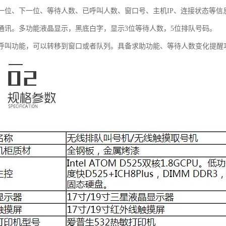
示上一位、下一位、等待人数、已呼叫人数、窗口号、主机IP、连接状态等信
无线通讯。多功能液晶显示，黑底白字，显示3位等待人数，5位排队号码。
转移呼叫功能，可以转移到窗口或者队列。具备求助功能、等待人数变化提醒