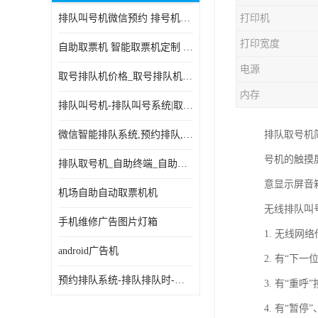
排队叫号机微信预约 排号机诊所 行政大厅营业厅取号机
打印机
电子白板
打印宽度
自助取票机 智能取票机定制 款式多样
自助服务终端
电源
取号排队机价格_取号排队机报价_取号排队机多少钱
台式查询机
内存
排队叫号机-排队叫号系统|取号机-液晶拼接屏-自助终端机
触摸查询机
微信智能排队系统,预约排队,扫码排队,微信叫号
排队取号机
触控一体机
号机的触摸
排队取号机_自助终端_自助签到一体机 支持定做
查询一体机
意显示屏音
机场自助自动取票机机
排队叫号机
无线排队叫
手机维修广告图片灯箱
1. 无线
信息发布软件
android广告机
2. 有“下
预约排队系统-排队排队时-排动排号系统和排队的使用方法
3. 有“重
4. 有“暂