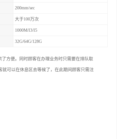
200mm/sec
大于100万次
1000M/I3/I5
32G/64G/128G
供了方便。同时顾客在办理业务时只需要在排队取
客就可以在休息区去等候了，在此期间顾客只需注