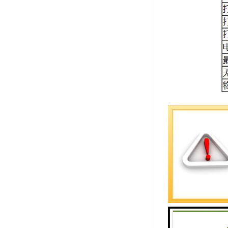
主要构件及
1、取号机
取号机是排
类和服务窗
·触摸显示屏
·热敏打印