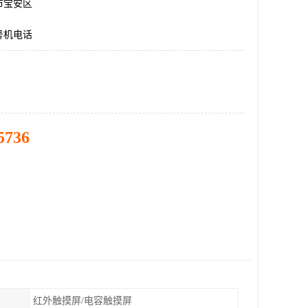
市宝安区
号机电话
5736
红外触摸屏/电容触摸屏