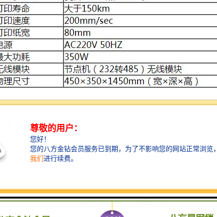
功能
队机系统的关键设备，目前比较流行的排队系统都采用触摸屏方式。取号
口的变化，我公司将免费进行软件的升级，比如增加窗口，增加排队种类
，17寸液晶屏，真彩色，分辨率可达1024*768。
机，噪音低、打印速度快、自动切纸、缺纸提示。