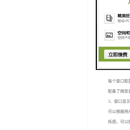
·可显示多
·支持VI
码，实现VI
·配置功放
·丰富的查
·可选无线
2、操作键盘
每个窗口配
配备了微型
3、窗口显
可以根据用
烁感，可以