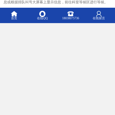
息或根据排队叫号大屏幕上显示信息，前往科室等候区进行等候。
患者在排队等候时可以根据叫号单和显示大屏幕实时查看到排队信
息。
首页
在线QQ
18038075736
在线留言
患者在被叫号时会在语音提示和显示屏时播放姓名，排队诊室等相
关信息。