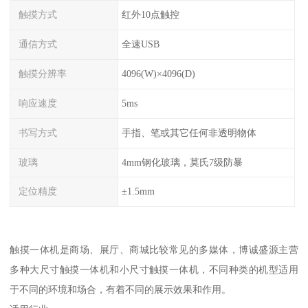
触摸方式
红外10点触控
通信方式
全速USB
触摸分辨率
4096(W)×4096(D)
响应速度
5ms
书写方式
手指、笔或其它任何非透明物体
玻璃
4mm钢化玻璃，莫氏7级防暴
定位精度
±1.5mm
触摸一体机是商场、展厅、商城比较常见的多媒体，博诚盛源主营
多种大尺寸触摸一体机和小尺寸触摸一体机，不同种类的机型适用
于不同的环境和场合，有着不同的展示效果和作用。