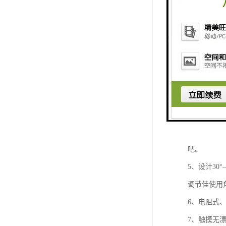
众可通过触
屏幕上任意
相关知识的
动而有趣。
2、 触摸
电子白板、
3、可调节
4、多点触
吧。
5、设计30
调节佳使用
6、电阻式
7、触摸无