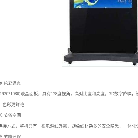
示 色彩逼真
1920*1080)液晶面板，具有178度视角，高对比度和亮度，3D数字
，色彩更鲜艳
线 节省空间
连接方式，整机只有一根电源线外露，避免线材杂多的安全隐患，一体化
靠 节能环保