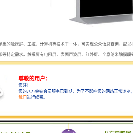
是集的触摸屏、工控、计算机等技术于一体，可实现公众信息查询，配以
印等特定需求。触摸屏有电阻屏、表面声波屏、红外屏、全息纳米触摸膜
理
运用的红外触摸屏，是利用X，Y方向上密布的红外线矩阵来检测和定位
，电路板在屏幕四边排布红外线发射管和红外接收管，一一对应成横竖交
的横竖两条红外式电子白板线，因而可以判断出触摸点在屏幕的位置。
势
体机可进行物体三维模型的动态展示，具有良好的交互体验功能。观