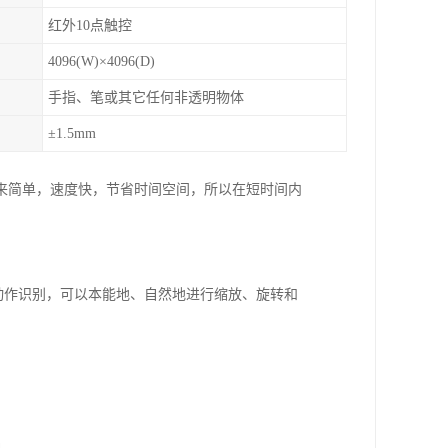
红外10点触控
4096(W)×4096(D)
手指、笔或其它任何非透明物体
±1.5mm
来简单，速度快，节省时间空间，所以在短时间内
势动作识别，可以本能地、自然地进行缩放、旋转和