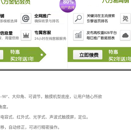
摸一体机自行操作，且在屏幕上零距离“触摸”物体，还可以在
的旋转和放大，自由的欣赏物体，多角度、高清晰地观看物体的结构、形
介绍，物体三维展示在丰富展览形式和内容的同时，更大程度地满足了观
技术,支持USB接口触摸屏，支持手写输入功能，配合其他软件可实现
画图及其他互动功能。
触摸底座。
控，大支持36点触控，十指同用，你犀利的操作让其他玩家汗颜
°—90°、大仰角、可调节，触摸机型底座，让用户随心所欲
角度。
、电容式、红外式、光学式、声波式触摸屏，定位。
漂移，自动修正，可进行精密操作。