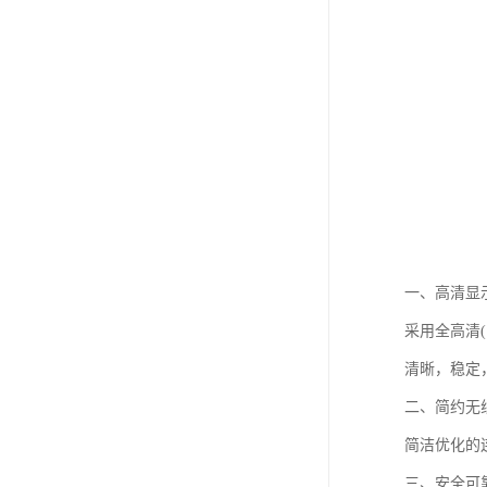
一、高清显
采用全高清(
清晰，稳定
二、简约无
简洁优化的
三、安全可