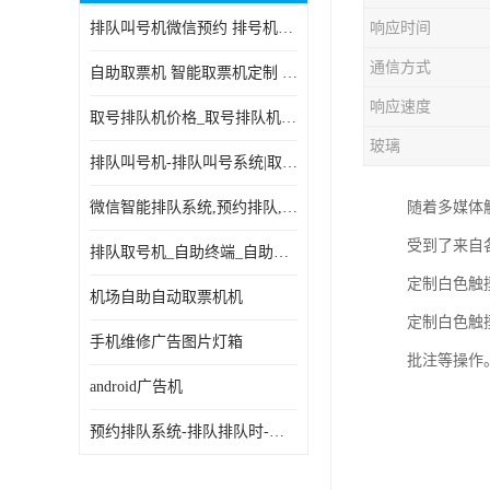
排队叫号机微信预约 排号机诊所 行政大厅营业厅取号机
响应时间
电子白板
通信方式
自助取票机 智能取票机定制 款式多样
自助服务终端
响应速度
取号排队机价格_取号排队机报价_取号排队机多少钱
台式查询机
玻璃
排队叫号机-排队叫号系统|取号机-液晶拼接屏-自助终端机
触摸查询机
微信智能排队系统,预约排队,扫码排队,微信叫号
随着多媒体
触控一体机
受到了来自
排队取号机_自助终端_自助签到一体机 支持定做
查询一体机
定制白色触
机场自助自动取票机机
排队叫号机
定制白色触
手机维修广告图片灯箱
批注等操作
信息发布软件
android广告机
预约排队系统-排队排队时-排动排号系统和排队的使用方法