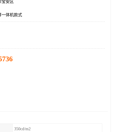
市宝安区
屏一体机款式
5736
350cd/m2