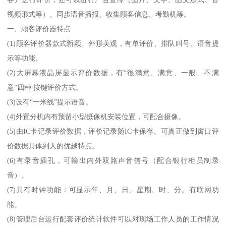
视频形式等）、同步语音播报、收集顾客信息、考勤机等。
一、顾客评价器特点
(1)顾客评价器款式新颖、外形美观，有单评价、排队叫号、语音提
示等功能。
(2)大屏幕液晶屏显示评价数据，有“很满意、满意、一般、不满
意”四种 按键评价方式。
(3)设有“一米线”提示语音。
(4)外置分机内有预留小型摄像机安装位置，可配合摄像。
(5)由IC卡记录评价数据，评价记录随IC卡保存。可真正做到窗口评
价数据具体到人的优越特点。
(6)有录音插孔，可输出内外双路声音信号（配合银行柜员制录
音）。
(7)具有时钟功能：可显示年、月、日、星期、时、分。有联网功
能。
(8)管理后台运行配套评价统计软件可以对现场工作人员的工作情况