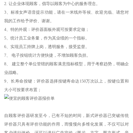
2. 让企业体现顾客，倡导以顾客为中心的服务理念。
3、标准女声语音提示功能，请在一米线外等候、欢迎光临、请您对
我的工作给予评价、谢谢。
4、特的外观：评价器面板外观可按要求定做；
5、统计员工业务量，作为其业绩的一个指标。
6、实现员工持牌上岗，透明服务，接受监督。
7、 电子按钮统计方便快捷，不增加顾客负担。
8、 建立整个单位管辖的顾客满意指标模型，用于考察趋势，明确企
业战略。
9、长寿命按键：评价器选择按键寿命达150万次以上，按键位置和
大小可按要求布置；
自顾客评价器研发至今，已有不短的时间，新式评价器已突破传统
评价器只具有评价功能的作用，而慢慢向多维化发展，不仅可以对
客户进行评价，还可以进行广告宣传（图片、文字、图文形式、音