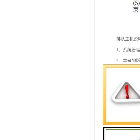
排队主机说
1、系统管
2、票号的
3、语音呼
4、强大的
5、系统具
6、支持有
7、排队信
8、各项业
9、支持顺