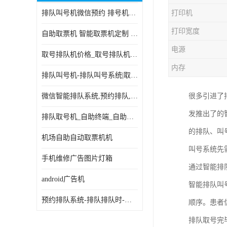
排队叫号机微信预约 排号机诊所 行政大厅营业厅取号机
打印机
电子白板
打印宽度
自助取票机 智能取票机定制 款式多样
自助服务终端
电源
取号排队机价格_取号排队机报价_取号排队机多少钱
台式查询机
内存
排队叫号机-排队叫号系统|取号机-液晶拼接屏-自助终端机
触摸查询机
微信智能排队系统,预约排队,扫码排队,微信叫号
很多引进了
触控一体机
发推出了的
排队取号机_自助终端_自助签到一体机 支持定做
查询一体机
的排队、叫
机场自助自动取票机机
排队叫号机
叫号系统先
手机维修广告图片灯箱
通过智能排
信息发布软件
android广告机
智能排队叫
预约排队系统-排队排队时-排动排号系统和排队的使用方法
顺序。患者
排队取号完