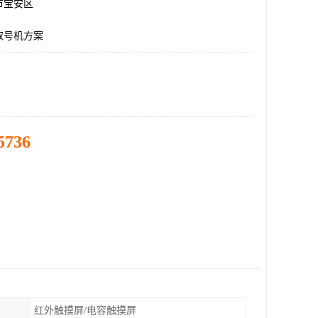
市宝安区
取号机方案
5736
红外触摸屏/电容触摸屏