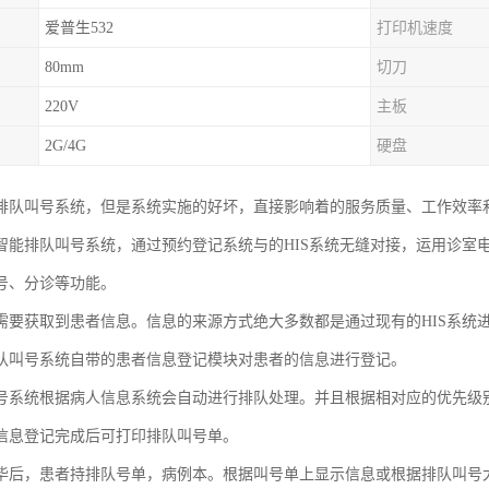
爱普生532
打印机速度
80mm
切刀
220V
主板
2G/4G
硬盘
排队叫号系统，但是系统实施的好坏，直接影响着的服务质量、工作效率
智能排队叫号系统，通过预约登记系统与的HIS系统无缝对接，运用诊室
号、分诊等功能。
需要获取到患者信息。信息的来源方式绝大多数都是通过现有的HIS系统进
队叫号系统自带的患者信息登记模块对患者的信息进行登记。
号系统根据病人信息系统会自动进行排队处理。并且根据相对应的优先级
信息登记完成后可打印排队叫号单。
毕后，患者持排队号单，病例本。根据叫号单上显示信息或根据排队叫号