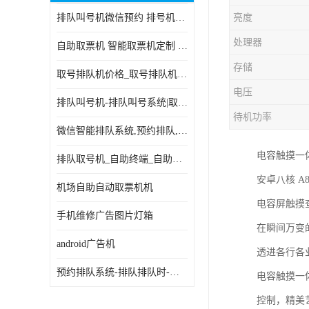
排队叫号机微信预约 排号机诊所 行政大厅营业厅取号机
亮度
电子白板
处理器
自助取票机 智能取票机定制 款式多样
自助服务终端
存储
取号排队机价格_取号排队机报价_取号排队机多少钱
台式查询机
电压
排队叫号机-排队叫号系统|取号机-液晶拼接屏-自助终端机
触摸查询机
待机功率
微信智能排队系统,预约排队,扫码排队,微信叫号
触控一体机
电容触摸一
排队取号机_自助终端_自助签到一体机 支持定做
查询一体机
安卓八核 A
机场自助自动取票机机
排队叫号机
电容屏触摸
手机维修广告图片灯箱
在瞬间万变
信息发布软件
android广告机
透进各行各
预约排队系统-排队排队时-排动排号系统和排队的使用方法
电容触摸一
控制，精美