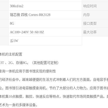
300cd/m2
响应时间
瑞芯微 四核 Cortex-RK3128
内存
8G
接口类型
AC100~240V 50 /60 HZ
最大功率
≦1W
体机的主机配置
83T 、2G、存储8G。（其他配置可定制）
查询一体机应用于图书馆实现的便利性
的经济社会中，越来越便捷的生活方式冲刺着人们的方方面面。自电容手
业。图书馆引进电容触摸查询机，节约了大部分的人力物力。应用于图书
体机集10点触摸，触控，快速反应等特点，快速取代市场同类触摸产品。
艺术为一身的多媒体设备。