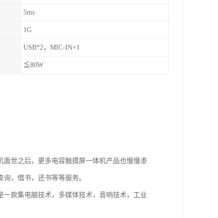
5ms
1G
USB*2，MIC-IN×1
≦80W
机面世之后，更多电容触摸屏一体机产品也慢慢渗
查询，借书，还书等等服务。
是一款集电脑技术，多媒体技术，音响技术，工业