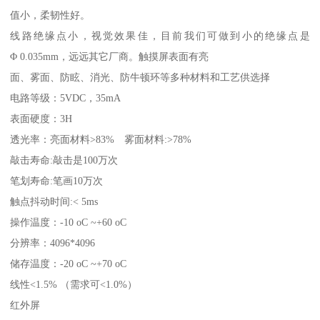
值小，柔韧性好。
线路绝缘点小，视觉效果佳，目前我们可做到小的绝缘点是
Φ 0.035mm，远远其它厂商。触摸屏表面有亮
面、雾面、防眩、消光、防牛顿环等多种材料和工艺供选择
电路等级：5VDC，35mA
表面硬度：3H
透光率：亮面材料>83% 雾面材料:>78%
敲击寿命:敲击是100万次
笔划寿命:笔画10万次
触点抖动时间:< 5ms
操作温度：-10 oC ~+60 oC
分辨率：4096*4096
储存温度：-20 oC ~+70 oC
线性<1.5% （需求可<1.0%）
红外屏