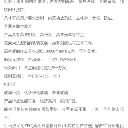
机柜：采用钢制金属漆；内置控制面板、散热系统、音响系统、预
留网络接口。
尺寸可按用户要求定制；内置功放系统、立体声、音箱、防磁。
普通表面声波屏
产品具有高透明度，高强度，高透光率等特点。
表面为抗擦刮的玻璃表面，如有划痕也可正常工作。
高密度触摸点分布:超过10000个触摸点每一平方英寸。
触摸无漂移，自动修正，可进行精密操作。
经久耐用，单点触摸可超过5千万次。
控制器接口：串口RS-232、USB
电阻屏
玻璃种类：化学强化玻璃，普通玻璃.
产品特点性能可靠，经济实用，应用广泛。
能够识别任何接触介质如手指（带手套或不带）、笔、等的输入信
号。
引出线采用FPC(柔性线路板材料)比其它生产商使用的PET材料电阻