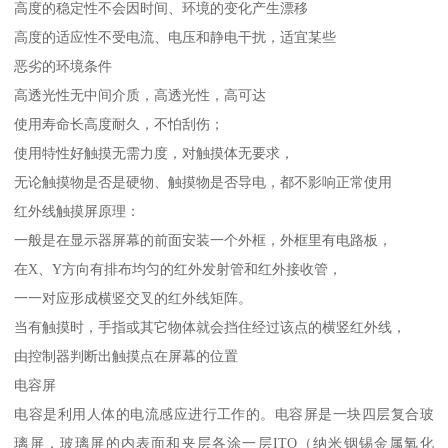
高度的稳定性不会因时间、环境的变化产生漂移
高度的适应性不受电流、电压和静电干扰，适宜某些
恶劣的环境条件
高透光性无中间介质，高透光性，高可达
使用寿命长高度耐久，不怕刮伤；
使用特性好触摸无需力度，对触摸体无要求，
无论触摸物是否是硬物、触摸物是否导电，都不影响正常使用
红外线触摸屏原理：
一般是在显示器屏幕的前面安装一个外框，外框里有电路板，
在X、Y方向有排布均匀的红外发射管和红外接收管，
一一对应形成横竖交叉的红外线矩阵。
当有触摸时，手指或其它物体就会挡住经过该点的横竖红外线，
由控制器判断出触摸点在屏幕的位置
电容屏
电容是利用人体的电流感应进行工作的。电容屏是一块四层复合玻
璃屏，玻璃屏的内表面和夹层各涂一层ITO（纳米铟锡金属氧化