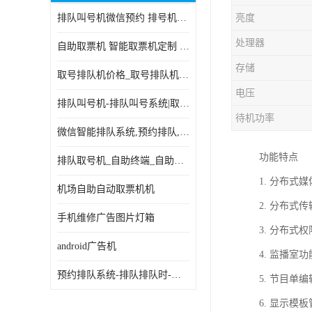
排队叫号机微信预约 排号机诊所 行政大厅营业厅取号机
亮度
电子白板
处理器
自助取票机 智能取票机定制 款式多样
自助服务终端
存储
取号排队机价格_取号排队机报价_取号排队机多少钱
台式查询机
电压
排队叫号机-排队叫号系统|取号机-液晶拼接屏-自助终端机
触摸查询机
待机功率
微信智能排队系统,预约排队,扫码排队,微信叫号
触控一体机
功能特点
排队取号机_自助终端_自助签到一体机 支持定做
查询一体机
1. 分布
机场自助自动取票机机
排队叫号机
2. 分布
手机维修广告图片灯箱
3. 分布
信息发布软件
android广告机
4. 监播
预约排队系统-排队排队时-排动排号系统和排队的使用方法
5. 节目
6. 显示