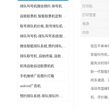
排队叫号机微信预约 排号机诊所 行政大厅营业厅取号机
打印机
电子白板
打印宽度
自助取票机 智能取票机定制 款式多样
自助服务终端
电源
取号排队机价格_取号排队机报价_取号排队机多少钱
台式查询机
内存
排队叫号机-排队叫号系统|取号机-液晶拼接屏-自助终端机
触摸查询机
微信智能排队系统,预约排队,扫码排队,微信叫号
现在不单单
触控一体机
安装叫号机
排队取号机_自助终端_自助签到一体机 支持定做
查询一体机
服务点的效
机场自助自动取票机机
排队叫号机
新一代智能
手机维修广告图片灯箱
持多通道、
信息发布软件
android广告机
深圳市国峰
预约排队系统-排队排队时-排动排号系统和排队的使用方法
机、评价器