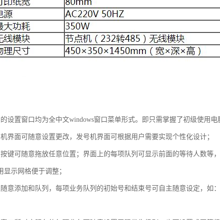
有的设置窗口均为全中文windows窗口菜单形式。即只需掌握了初级使
号机界面可随意设置更改，发号机界面可根据用户需要实现个性化设计；
的按键可随意拖放任意位置；界面上的每项队列可显示前面的等待人数等
用显示网格便于调整；
随意添加和队列，每项业务队列的初始号和结束号可自主随意设定，如：业务设为