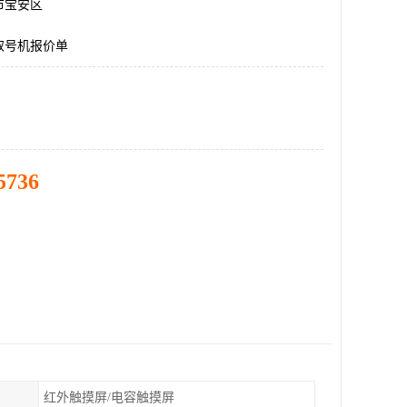
市宝安区
取号机报价单
5736
红外触摸屏/电容触摸屏