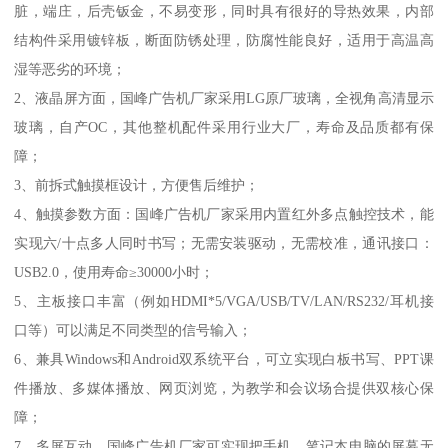
脏，端庄，后壳钣金，不易变形，同时具有很好的导热效果，内部
结构件采用镀锌板，断面防锈处理，防腐性能良好，适用于高温高
湿等恶劣的环境；
2、液晶屏方面，国峰广告机厂家采用LG原厂玻璃，全视角高清显示
玻璃，自产OC，其他整机配件采用行业大厂，寿命及品质都有保
障；
3、前拆式触摸框设计，方便售后维护；
4、触摸参数方面：国峰广告机厂家采用内置红外多点触控技术，能
实现六/十点多人同时书写；无需安装驱动，无需校准，通讯接口：
USB2.0，使用寿命≥30000小时；
5、主板接口丰富（例如HDMI*5/VGA/USB/TV/LAN/RS232/耳机接
口等）可以满足不同类型的信号输入；
6、兼具Windows和Android双系统平台，可立实现白板书写、PPT课
件播放、多媒体播放、网页浏览，为教学和会议场合提供双核心保
障；
7、多屏互动，国峰广告机厂家可实现把手机、笔记本电脑的屏幕无