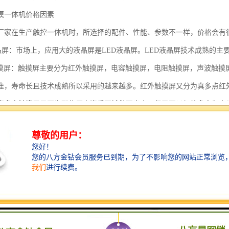
摸一体机价格因素
厂家在生产触控一体机时，所选择的配件、性能、参数不一样，价格会有
屏：市场上，应用大的液晶屏是LED液晶屏。LED液晶屏技术成熟的主
摸屏：触摸屏主要分为红外触摸屏，电容触摸屏，电阻触摸屏，声波触摸
准，寿命长且技术成熟所以采用的越来越多。红外触摸屏又分为真多点红
真多点触摸屏是因为那些厂商资质不够做不出来，但又要以红外多点为由
圈圈看它是否断断续续还是很流畅，若是流畅的话则是真红外多点触摸屏
主机：主机分为CPU,内存，硬盘，主板。
厂家若是采用一些不的的话那价格就相差更大。同样，质量，稳定性等各
智能电子科技有限公司是一家集研发、生产、销售为一体的高新技术国民
触摸查询一体机、多媒体会议教学一体机、广告机、等设备制造商和解决