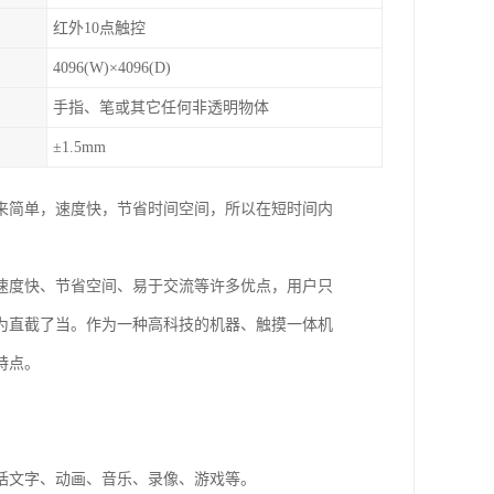
红外10点触控
4096(W)×4096(D)
手指、笔或其它任何非透明物体
±1.5mm
来简单，速度快，节省时间空间，所以在短时间内
速度快、节省空间、易于交流等许多优点，用户只
为直截了当。作为一种高科技的机器、触摸一体机
特点。
括文字、动画、音乐、录像、游戏等。