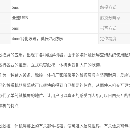
5ms
触摸方式
全速USB
触摸分辨率
5ms
书写方式
4mm钢化玻璃，莫氏7级防暴
定位精度
触摸屏的应用，出现了各种触屏机器，由于多媒体触摸屏查询系统使用起
各行各业的推崇，立式电容触摸一体机也受到人们的欢迎。
作为一种输入设备、触控一体机厂家所采用的触摸屏具有坚固耐用、反应
轻的触摸机器屏幕就可以很快的得到自己想要的信息，从而使人机交互更
取代了单纯触摸屏的地位、让用户可以真正的感受到人机可以自由交互的
体机的特点
简便
触触控一体机屏幕上的有关部件按钮，便可进入信息世界，有关信息可包