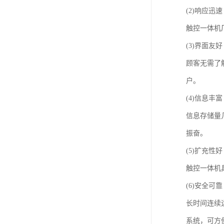
(2)响应
触控一体机
(3)界面
顾客无需了
户。
(4)信息
信息存储量
振奋。
(5)扩充
触控一体机
(6)安全可靠
长时间连续
系统，可方