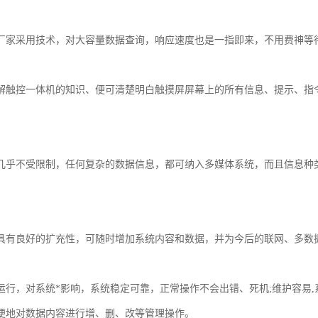
迅速
厂家采用技术，对大容量数据查询，响应速度也是一指即来，不用费神等待
友好
解触控一体机的知识、便可清楚明白触摸屏屏幕上的所有信息、提示、指
丰富
几乎不受限制，任何复杂的数据信息，都可纳入多媒体系统，而且信息种
性好
具有良好的扩充性，可随时增加系统内容和数据，并为今后的联网、多数
运行，对系统*影响，系统稳定可靠，正常操作不会出错、死机;维护容易
便地对数据内容进行增、删、改等管理操作。