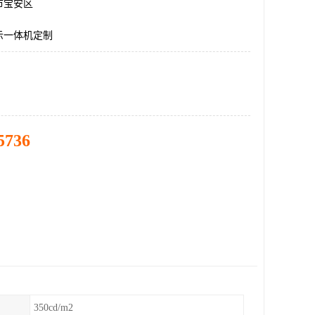
市宝安区
示一体机定制
5736
350cd/m2