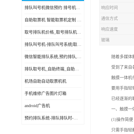
排队叫号机微信预约 排号机诊所 行政大厅营业厅取号机
响应时间
电子白板
通信方式
自助取票机 智能取票机定制 款式多样
自助服务终端
响应速度
取号排队机价格_取号排队机报价_取号排队机多少钱
台式查询机
玻璃
排队叫号机-排队叫号系统|取号机-液晶拼接屏-自助终端机
触摸查询机
微信智能排队系统,预约排队,扫码排队,微信叫号
随着多媒体
触控一体机
受到了来自
排队取号机_自助终端_自助签到一体机 支持定做
查询一体机
触摸一体机
机场自助自动取票机机
排队叫号机
要用手指轻
手机维修广告图片灯箱
已经逐渐的
信息发布软件
android广告机
一、触摸一
预约排队系统-排队排队时-排动排号系统和排队的使用方法
(1)操作
只需手指轻