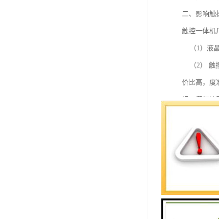
二、影响触
触控一体机
（1）液晶
（2） 触
价比高，度
好，假红外
几个手指画
（3）电脑
触控一体机
重要。
深圳市国峰
发布系统、