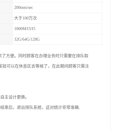
200mm/sec
大于100万次
1000M/I3/I5
32G/64G/128G
供了方便。同时顾客在办理业务时只需要在排队取
客就可以在休息区去等候了，在此期间顾客只需注
化自主设计更换。
结束后，退出排队系统，这对统计非常准确;