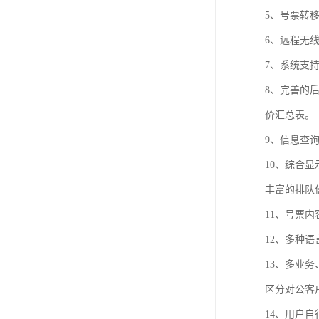
5、号票转
6、远程无
7、系统支
8、完善的
价汇总表。
9、信息查
10、综合
丰富的排队
11、号票
12、多种语
13、多业
区分对公客
14、用户