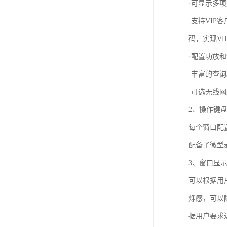
·可显示多
·支持VI
码，实现VI
·配置功放
·丰富的查
·可选无线
2、操作键盘
每个窗口配
配备了微型
3、窗口显
可以根据用
烁感，可以
据用户要求