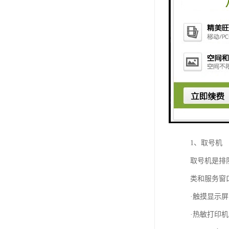
主要构件及
1、取号机
取号机是排
类和服务窗
·触摸显示屏
·热敏打印