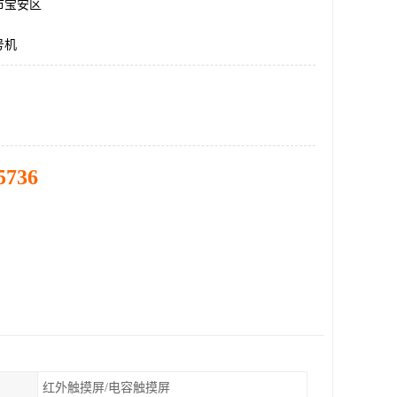
市宝安区
号机
5736
红外触摸屏/电容触摸屏