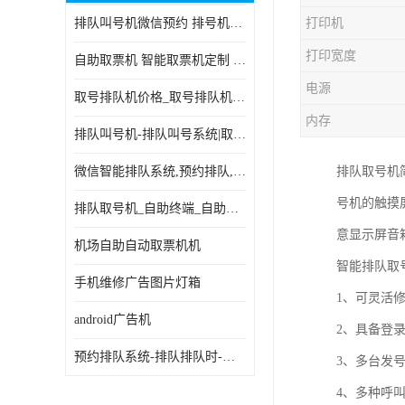
排队叫号机微信预约 排号机诊所 行政大厅营业厅取号机
打印机
电子白板
打印宽度
自助取票机 智能取票机定制 款式多样
自助服务终端
电源
取号排队机价格_取号排队机报价_取号排队机多少钱
台式查询机
内存
排队叫号机-排队叫号系统|取号机-液晶拼接屏-自助终端机
触摸查询机
微信智能排队系统,预约排队,扫码排队,微信叫号
排队取号机
触控一体机
号机的触摸
排队取号机_自助终端_自助签到一体机 支持定做
查询一体机
意显示屏音
机场自助自动取票机机
排队叫号机
智能排队取
手机维修广告图片灯箱
1、可灵活
信息发布软件
android广告机
2、具备登
预约排队系统-排队排队时-排动排号系统和排队的使用方法
3、多台发
4、多种呼叫