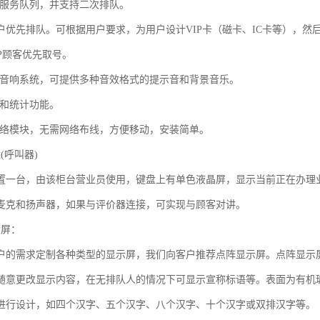
项服务队列，并支持二次排队。
P客户优先排队。可根据用户要求，为用户设计VIP卡（磁卡、IC卡等），然
P顾客优先取号。
和音响系统，可提供多种音效格式的提示音和背景音乐。
询和统计功能。
网络模块，无需网络布线，方便移动，安装简单。
(呼叫器)
置一台，由该柜台营业员使用，键盘上有单色液晶屏，显示当前正在办理
麦克和扬声器，如果与评价器连接，可实现与顾客对讲。
示屏：
户的需求定制各种类型的显示屏，我们向客户推荐点阵显示屏。点阵显示
随意更改显示内容，在无排队人的情况下可显示宣称标语等。表面为有机
进行设计，如四个汉字、五个汉字、八个汉字、十个汉字或双排汉字等。