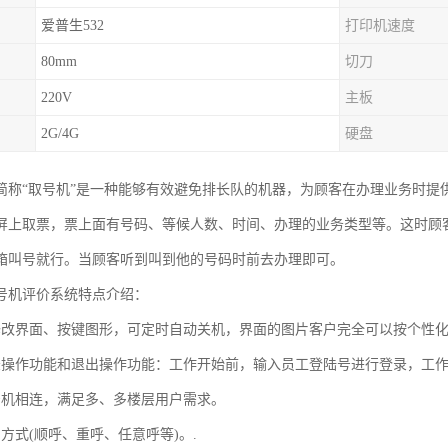
爱普生532
打印机速度
80mm
切刀
220V
主板
2G/4G
硬盘
简称“取号机”是一种能够有效避免排长队的机器，为顾客在办理业务时提
屏上取票，票上面有号码、等候人数、时间、办理的业务类型等。这时顾
箱叫号就行。当顾客听到叫到他的号码时前去办理即可。
号机评价系统特点介绍：
修改界面、按键图形，可定时自动关机，界面的图片客户完全可以按个性
录操作功能和退出操作功能：工作开始前，输入员工登陆号进行登录，工作
号机相连，满足多、多楼层用户需求。
方式(顺呼、重呼、任意呼等)。.