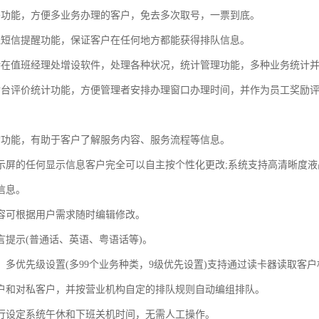
移功能，方便多业务办理的客户，免去多次取号，一票到底。
线短信提醒功能，保证客户在任何地方都能获得排队信息。
持在值班经理处增设软件，处理各种状况，统计管理功能，多种业务统计
后台评价统计功能，方便管理者安排办理窗口办理时间，并作为员工奖励
询功能，有助于客户了解服务内容、服务流程等信息。
显示屏的任何显示信息客户完全可以自主按个性化更改;系统支持高清晰度
信息。
内容可根据用户需求随时编辑修改。
言提示(普通话、英语、粤语话等)。
务、多优先级设置(多99个业务种类，9级优先设置)支持通过读卡器读取客
户和对私客户，并按营业机构自定的排队规则自动编组排队。
自行设定系统午休和下班关机时间，无需人工操作。